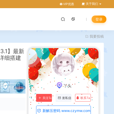
关于我们
VIP优惠
登录
我要投稿
.1】最新
+详细搭建
丫头
点击进入
联系Ta
关注Ta
发私信
新解压密码 www.czymw.com