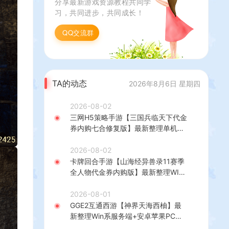
分享最新游戏资源教程共同学
习，共同进步，共同成长！
QQ交流群
TA的动态
2026年8月6日 星期四
2026-08-02
三网H5策略手游【三国兵临天下代金
券内购七合修复版】最新整理单机一
键即玩镜像端+Linux手工服务端+管
理后台+GM授权后台+简易安卓客户
2026-08-02
端+详细搭建教程+视频教程
卡牌回合手游【山海经异兽录11赛季
全人物代金券内购版】最新整理WIN
系服务端+授权GM后台+管理后台
+热更修改工具+安卓+详细搭建教程
2026-08-01
GGE2互通西游【神界天海西柚】最
新整理Win系服务端+安卓苹果PC三
端+内置GM工具+全套源码+详细搭