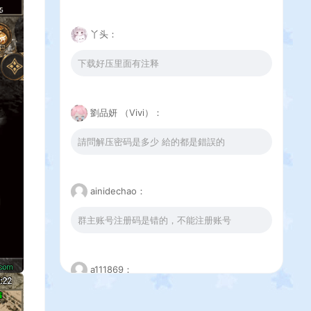
丫头：
下载好压里面有注释
劉品妍 （Vivi）：
請問解压密码是多少 給的都是錯誤的
ainidechao：
群主账号注册码是错的，不能注册账号
a111869：
这个下载错误是怎么回事