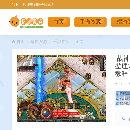
HI，欢迎来到桔子源码！
首页
手游资源
端游
首页
最新资源
手游专区
正文
战神
整理
教程
丫头
丨