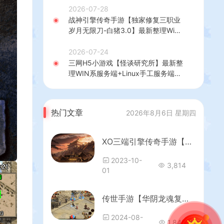
建教程
2026-07-28
战神引擎传奇手游【独家修复三职业
岁月无限刀-白猪3.0】最新整理Win
系特色服务端+安卓苹果双端+GM授
权后台+详细搭建教程
2026-07-24
三网H5小游戏【怪谈研究所】最新整
理WIN系服务端+Linux手工服务端
+详细搭建教程
热门文章
2026年8月6日 星期四
XO三端引擎传奇手游【绿野仙踪】最新整理WIN系特色服务端+PC安卓苹果三端+详细搭建教程
2023-10-
3,814
01
传世手游【华阴龙魂复古打金版】最新整理单机一键即玩镜像端+Linux手工服务端+安卓+GM授权后台+详细搭建教程
2024-08-
1,845