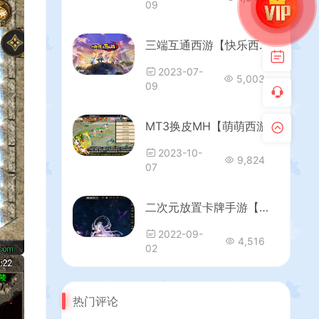
09
三端互通西游【快乐西游互通】最新整理Win系服务端+安卓+PC客户端+GM工具+详细搭建教程+视频教程
2023-07-
5,003
09
MT3换皮MH【萌萌西游】最新整理Linux手工服务端+安卓苹果双端+GM后台+详细搭建教程+全套源码
2023-10-
9,824
07
二次元放置卡牌手游【塞壬孟婆】最新整理Linux本地学习手工服务端+安卓+多功能GM授权后台+详细搭建教程
2022-09-
4,516
02
热门评论