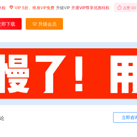
米粒
VIP 5折、终身VIP免费
升级VIP
开通VIP尊享优惠特权
点赞 (
0
)
立即下载
升级会员
立即咨
论