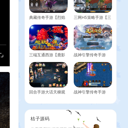
典藏传奇手游【烈焰
三网H5策略手游【三
遮天红装版】最新整
国·兵临天下合服代金
理WI系服务端+安卓
券内购版】最新整理
+GM后台+详细搭建
单机一键即玩镜像端
教程
+Linux手工服务端
+管理后台+GM授权
后台+简易安卓客户
三端互通西游【鹿影
战神引擎传奇手游
端+详细搭建教程+视
西游互通】最新整理
【逍遥传奇三职业白
频教程
Win系服务端+安卓
猪3.1】最新整理WIN
+PC客户端+GM工具
系复古服务端+安卓
+详细搭建教程+视频
苹果双端+GM后台
教程
+详细搭建教程
回合手游大话天梯观
战神引擎传奇手游
战系统【七彩珠】最
【1.80冰雪传奇70大
新整理Linux手工服务
陆超变版-白猪3.1】
端+安卓苹果双端+网
最新整理Win系特色
页授权后台+详细搭
服务端+安卓苹果双
桔子源码
建教程
端+GM授权后台+详
细搭建教程