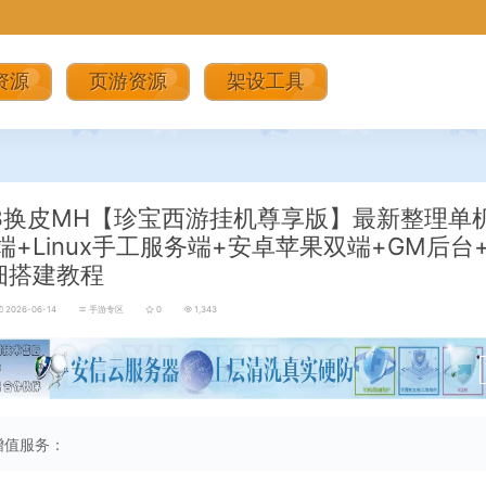
资源
页游资源
架设工具
3换皮MH【珍宝西游挂机尊享版】最新整理单
端+Linux手工服务端+安卓苹果双端+GM后台
细搭建教程
2026-06-14
手游专区
0
1,343
增值服务：