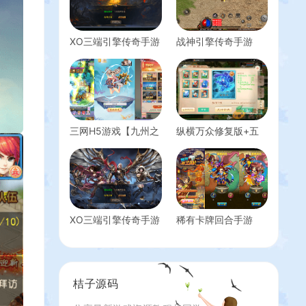
XO三端引擎传奇手游
战神引擎传奇手游
【1.80血煞合击】最
【176屠龙终极经典
新整理Win系服务端
百区白猪3.0】最新整
+PC安卓苹果三端
理Win一键服务端
+加密工具+详细搭建
+GM授权后台+安卓
教程
苹果双端+详细搭建
教程
三网H5游戏【九州之
纵横万众修复版+五
云游九州平台币内购
行+八卦+变身卡修复
版】最新整理单机一
+双端+Linux系统详
键即玩镜像端+Linux
细架设教程（关闭ssh
手工服务端+管理后
不会掉游戏）
台+GM授权后台+简
易安卓客户端+详细
XO三端引擎传奇手游
稀有卡牌回合手游
搭建教程
【1.80邀月星王合
【放开那三国巅峰白
击】最新整理Win系
金版】最新整理Linux
服务端+PC安卓苹果
手工服务端+安卓苹
三端+加密工具+详细
果双端+CDK授权后
桔子源码
搭建教程
台+详细搭建教程