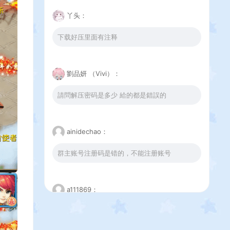
丫头：
下载好压里面有注释
劉品妍 （Vivi）：
請問解压密码是多少 給的都是錯誤的
ainidechao：
群主账号注册码是错的，不能注册账号
a111869：
这个下载错误是怎么回事