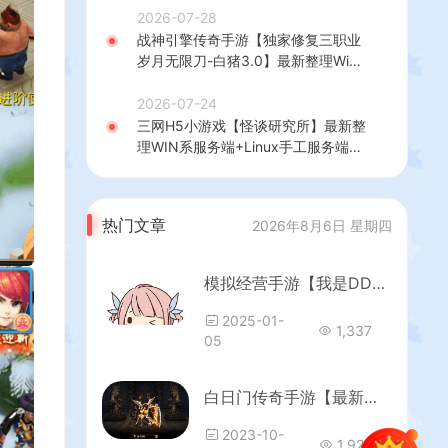
建教程
2026-07-28
战神引擎传奇手游【独家修复三职业
岁月无限刀-白猪3.0】最新整理Win
系特色服务端+安卓苹果双端+GM授
权后台+详细搭建教程
2026-07-24
三网H5小游戏【怪谈研究所】最新整
理WIN系服务端+Linux手工服务端
+详细搭建教程
热门文章
2026年8月6日 星期四
模拟经营手游【我是DD家多区完整修复版】最新整理单机一键即玩镜像端+Linux手工服务端+安卓苹果双端+新版CDK授权后台+本地注册+详细搭建教程+视频教程
2025-01-
1,337
05
白日门传奇手游【最新超爆传奇】最新整理Win一键服务端+GM后台+安卓+详细搭建教程
2023-10-
1,922