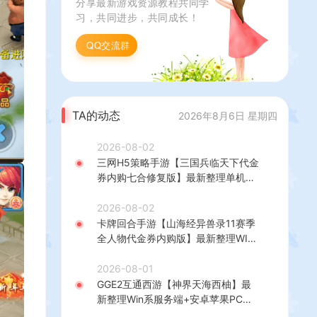
分享最新游戏资源教程共同学
习，共同进步，共同成长！
QQ交流群
TA的动态
2026年8月6日 星期四
2026-08-02
三网H5策略手游【三国兵临天下代金
券内购七合修复版】最新整理单机一
键即玩镜像端+Linux手工服务端+管
理后台+GM授权后台+简易安卓客户
2026-08-02
端+详细搭建教程+视频教程
卡牌回合手游【山海经异兽录11赛季
全人物代金券内购版】最新整理WIN
系服务端+授权GM后台+管理后台
+热更修改工具+安卓+详细搭建教程
2026-08-01
GGE2互通西游【神界天海西柚】最
新整理Win系服务端+安卓苹果PC三
端+内置GM工具+全套源码+详细搭