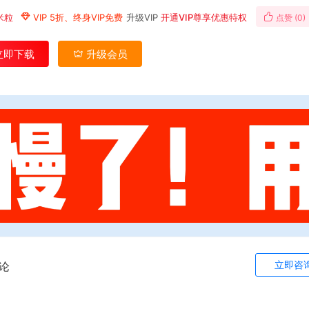
米粒
VIP 5折、终身VIP免费
升级VIP
开通VIP尊享优惠特权
点赞 (
0
)
立即下载
升级会员
立即咨
论