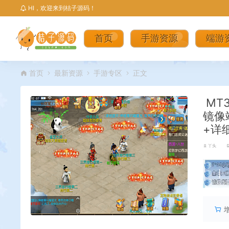
HI，欢迎来到桔子源码！
首页
手游资源
端游
首页
最新资源
手游专区
正文
MT
镜像
+详
丫头
丨