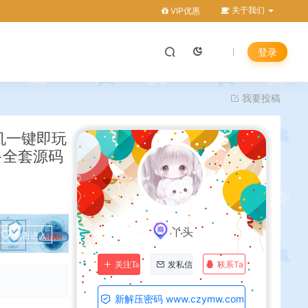
关于我们
VIP优惠
登录
我要投稿
机一键即玩
+全套源码
丫头
点击进入
联系Ta
关注Ta
发私信
新解压密码 www.czymw.com