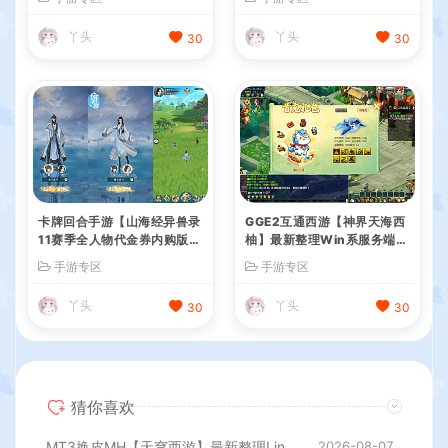
建教程+全套源码+视频教程
+Linux手工服务端+管理后台
+GM授权后台+简易安卓客户
丫头
丫头
30
30
端+详细搭建教程+视频教程
卡牌回合手游【山海经异兽录
GGE2互通西游【神界天海西
11赛季全人物代金券内购版】
柚】最新整理Win系服务端
最新整理WIN系服务端+授权
+安卓苹果PC三端+内置GM
手游专区
手游专区
GM后台+管理后台+热更修改
工具+全套源码+详细搭建教
工具+安卓+详细搭建教程
程
丫头
丫头
30
30
猜你喜欢
MT3换皮MH【天穹西游】最新整理Linux手工服务端+安卓苹果双端+GM后台+详细搭建教程+全套源码+视频教程
2026-08-07