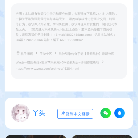
声明：本站所有资源仅供学习和研究传播，大家请在下载后24小时内删除，
一切关于该资源商业行为与本站无关。 请勿将该软件进行商业交易、转载
等行为，该软件只为研究、学习所提供，该软件使用后发生的一切问题与本
站无关。 （若您进入本站就表示同意以上条款）若本源码侵犯了您的权
益，请联系我们予以删除！（E-mail:1803245@qq.com） 记住本站域名：
QQ群：206529666 站长：橘子 QQ：188588162
桔子源码
手游专区
战神引擎传奇手游【天荒战神】最新整理
Win系一键服务端+安卓苹果双端+GM授权后台+详细搭建教程
https://www.czymw.com/archives/15284.html
丫头
复制本文链接