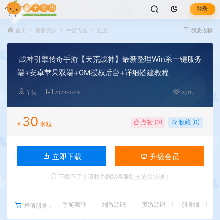
登录
首页
最新资源
手游专区
正文
我要投稿
战神引擎传奇手游【天荒战神】最新整理Win系一键服务
端+安卓苹果双端+GM授权后台+详细搭建教程
丫头
2023-07-15
3,012
30
点赞 (
0
)
收藏 (0)
¥
米粒
立即下载
升级会员
下载不了？请联系网站客服提交链接错误！
手游源码
端游源码
页游源码
服务端
增值服务：