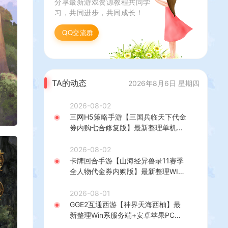
分享最新游戏资源教程共同学
习，共同进步，共同成长！
QQ交流群
TA的动态
2026年8月6日 星期四
2026-08-02
三网H5策略手游【三国兵临天下代金
券内购七合修复版】最新整理单机一
键即玩镜像端+Linux手工服务端+管
理后台+GM授权后台+简易安卓客户
2026-08-02
端+详细搭建教程+视频教程
卡牌回合手游【山海经异兽录11赛季
全人物代金券内购版】最新整理WIN
系服务端+授权GM后台+管理后台
+热更修改工具+安卓+详细搭建教程
2026-08-01
GGE2互通西游【神界天海西柚】最
新整理Win系服务端+安卓苹果PC三
端+内置GM工具+全套源码+详细搭