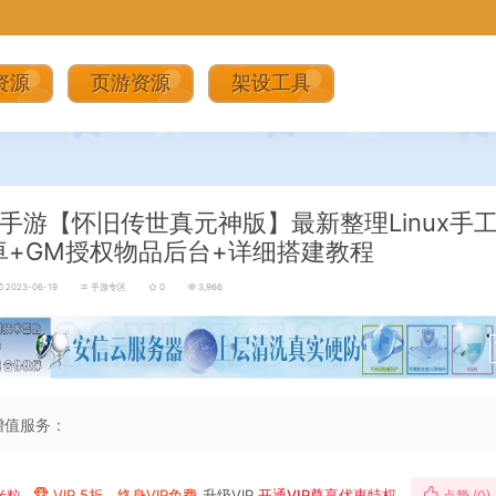
资源
页游资源
架设工具
手游【怀旧传世真元神版】最新整理Linux手
卓+GM授权物品后台+详细搭建教程
2023-06-19
手游专区
0
3,966
增值服务：
米粒
VIP 5折、终身VIP免费
升级VIP
开通VIP尊享优惠特权
点赞 (
0
)