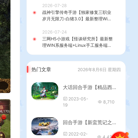
建教程
2026-07-28
战神引擎传奇手游【独家修复三职业
岁月无限刀-白猪3.0】最新整理Win
系特色服务端+安卓苹果双端+GM授
权后台+详细搭建教程
2026-07-24
三网H5小游戏【怪谈研究所】最新整
理WIN系服务端+Linux手工服务端
+详细搭建教程
热门文章
2026年8月6日 星期四
大话回合手游【精品西游之徒弟大话再话江湖】最新整理WIN系特色服务端+安卓苹果双端+双GM后台+详细搭建教程
2023-05-
8,710
19
回合手游【新蛮荒记之破碎黎明2】最新整理单机一键即玩镜像服务端+Linux手工服务端+新版GM授权后台+详细搭建教程
2022-02-
4,424