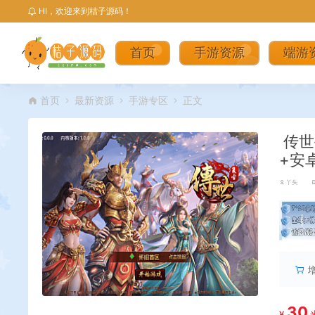
HI，欢迎来到桔子源码！
首页
手游资源
端游
首页
最新资源
手游专区
正文
传世
+安
丫头
丨
30
¥