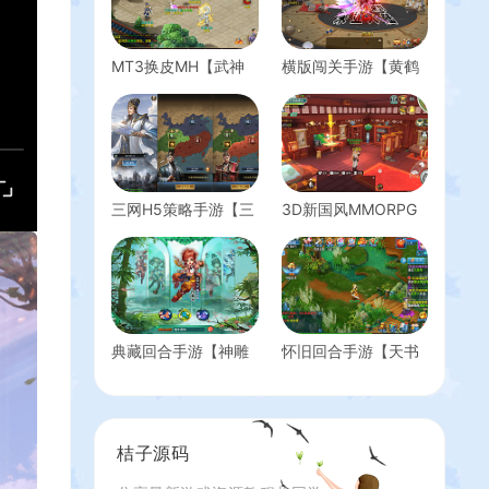
MT3换皮MH【武神
横版闯关手游【黄鹤
西游尊享挂机版】最
楼阿拉德】最新整理
新整理单机一键即玩
Linux手工服务端
镜像端+Linux手工服
+WEB管理后台+GM
务端+安卓苹果双端
授权后台+安卓苹果
+GM后台+详细搭建
双端+详细搭建教程
教程+全套源码
三网H5策略手游【三
3D新国风MMORPG
国·兵临天下合服代金
手游【XJ奇侠传修改
券内购版】最新整理
版】最新整理单机一
单机一键即玩镜像端
键即玩镜像端+Linux
+Linux手工服务端
手工服务端+安卓
+管理后台+GM授权
+GM后台+详细搭建
后台+简易安卓客户
教程+视频教程
典藏回合手游【神雕
怀旧回合手游【天书
端+详细搭建教程+视
侠侣打金版】最新整
奇谈3D最新混沌版】
频教程
理Linux手工服务端
最新整理Linux手工端
+安卓苹果双端+GM
+安卓苹果双端+GM
后台+详细搭建教程
后台+详细搭建教程
桔子源码