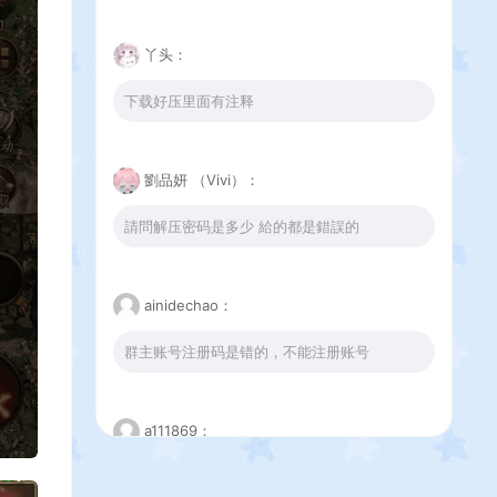
丫头：
下载好压里面有注释
劉品妍 （Vivi）：
請問解压密码是多少 給的都是錯誤的
ainidechao：
群主账号注册码是错的，不能注册账号
a111869：
这个下载错误是怎么回事