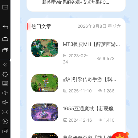
新整理Win系服务端+安卓苹果PC三
端+内置GM工具+全套源码+详细搭
建教程
热门文章
2026年8月8日 星期六
MT3换皮MH【醉梦西游】最新整理Linux手工服务端+安卓苹果双端+GM后台+详细搭建教程+全套源码
2023-02-
6,573
24
战神引擎传奇手游【飘逸时空2025[白猪3.1]】最新整理Win系特色服务端+安卓苹果双端+GM授权后台+详细搭建教程
2025-11-10
1,286
1655互通魔域【新恶魔城第二季】最新整理单机一键即玩镜像端+Win系半手工服务端+本地验证+本地注册+全套工具+详细搭建教程
2024-12-16
1,410
典藏传奇页游【散人传说-烈焰焚天-烈火屠龙】最新整理Win系服务端+详细搭建教程+货币修改教程