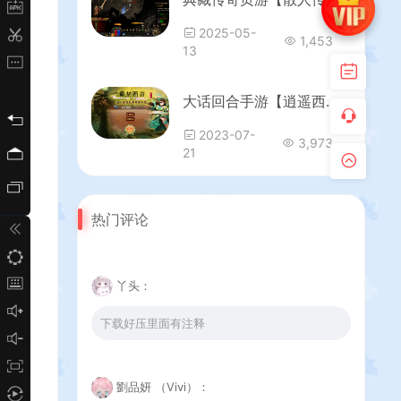
2025-05-
1,453
13
大话回合手游【逍遥西游之紫禁西游】最新整理Linux手工服务端+安卓苹果双端+GM后台+详细搭建教程
2023-07-
3,973
21
热门评论
丫头：
下载好压里面有注释
劉品妍 （Vivi）：