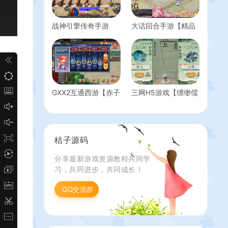
Linux手工服务端+安
双端+GM授权后台
卓+GM后台+详细搭
+详细搭建教程
建教程+视频教程
战神引擎传奇手游
大话回合手游【精品
【战天传奇-白猪2】
西游之最新鸿鹄西
最新整理WIN系特色
游】最新整理独家
服务端+安卓苹果双
Win系一键服务端+总
端+GM授权物品后台
后台+安卓苹果双端
+详细搭建教程
+详细搭建教程
GXX2互通西游【赤子
三网H5游戏【缥缈儒
西游花好互通超级技
仙H5完整版】最新整
能版】最新整理单机
理单机一键即玩镜像
一键端+Win系服务端
端+Linux手工服务端
+安卓+PC客户端+全
+CDK授权后台+简易
桔子源码
套源码+详细搭建教
安卓客户端+详细搭
程+视频教程
建教程+视频教程
分享最新游戏资源教程共同学
习，共同进步，共同成长！
QQ交流群