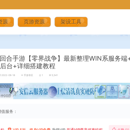
资源
页游资源
架设工具
回合手游【零界战争】最新整理WIN系服务端
M后台+详细搭建教程
2022-09-18
手游专区
1
5,541
增值服务：
米粒
VIP 5折、终身VIP免费
升级VIP
开通VIP尊享优惠特权
点赞 (
1
)