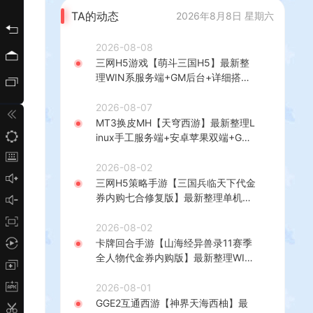
TA的动态
2026年8月8日 星期六
2026-08-08
三网H5游戏【萌斗三国H5】最新整
理WIN系服务端+GM后台+详细搭建
教程
2026-08-07
MT3换皮MH【天穹西游】最新整理L
inux手工服务端+安卓苹果双端+GM
后台+详细搭建教程+全套源码+视频
教程
2026-08-02
三网H5策略手游【三国兵临天下代金
券内购七合修复版】最新整理单机一
键即玩镜像端+Linux手工服务端+管
理后台+GM授权后台+简易安卓客户
2026-08-02
端+详细搭建教程+视频教程
卡牌回合手游【山海经异兽录11赛季
全人物代金券内购版】最新整理WIN
系服务端+授权GM后台+管理后台
+热更修改工具+安卓+详细搭建教程
2026-08-01
GGE2互通西游【神界天海西柚】最