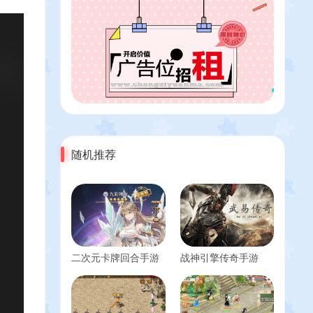
随机推荐
二次元卡牌回合手游
战神引擎传奇手游
【新宝石异能35星
【武易之玛法三职业-
1888级九彩神女优化
白猪3】最新整理Win
免热更版】最新整理
系服务端+安卓苹果