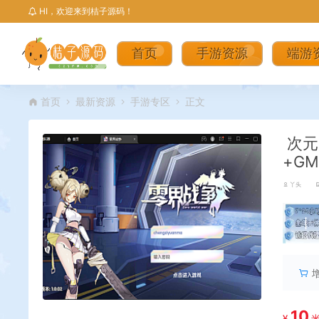
HI，欢迎来到桔子源码！
首页
手游资源
端游
首页
最新资源
手游专区
正文
次元
+G
丫头
丨
10
¥