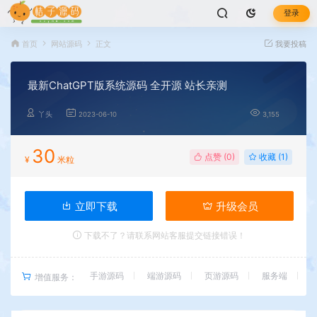
登录
首页
网站源码
正文
我要投稿
最新ChatGPT版系统源码 全开源 站长亲测
丫头
2023-06-10
3,155
30
点赞 (
0
)
收藏 (1)
¥
米粒
立即下载
升级会员
下载不了？请联系网站客服提交链接错误！
手游源码
端游源码
页游源码
服务端
增值服务：