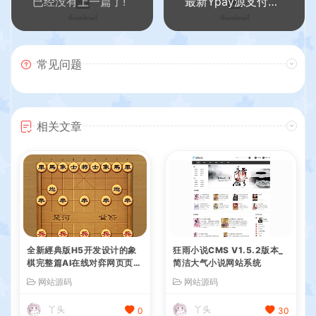
已经没有上一篇了!
最新Ypay源支付系统源码 支持易支付和码支付 V6.9.9
常见问题
相关文章
全新經典版H5开发设计的象
狂雨小说CMS V1.5.2版本_
棋完整篇AI在线对弈网页页面
简洁大气小说网站系统
象棋源码
网站源码
网站源码
丫头
丫头
0
30