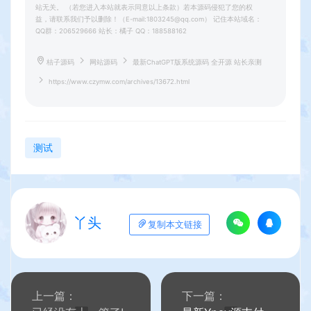
站无关。 （若您进入本站就表示同意以上条款）若本源码侵犯了您的权
益，请联系我们予以删除！（E-mail:1803245@qq.com） 记住本站域名：
QQ群：206529666 站长：橘子 QQ：188588162
桔子源码
网站源码
最新ChatGPT版系统源码 全开源 站长亲测
https://www.czymw.com/archives/13672.html
测试
丫头
复制本文链接
上一篇：
下一篇：