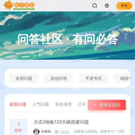
登录
问答社区
·
有问必答
全部问题
其他问答
手游专区
端游专
最新问题
人气问题
等你来答
已有回答
悬赏问题
登录后提问
大话2物集120天赋搭建问题
1
回答
哈喇烧
问题有人回答啦，进来学习一下吧~
1,032