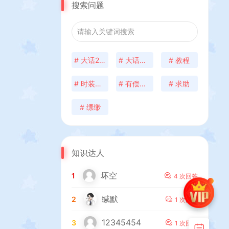
搜索问题
# 大话2物集120天赋搭建问题
# 大话缥缈端分级后台
# 教程
# 时装异常
# 有偿找个技术 帮忙架设一下双端 有想法的加Q772242
# 求助
# 缥缈
知识达人
坏空
1
4 次回答
缄默
2
1 次回答
12345454
3
1 次回答