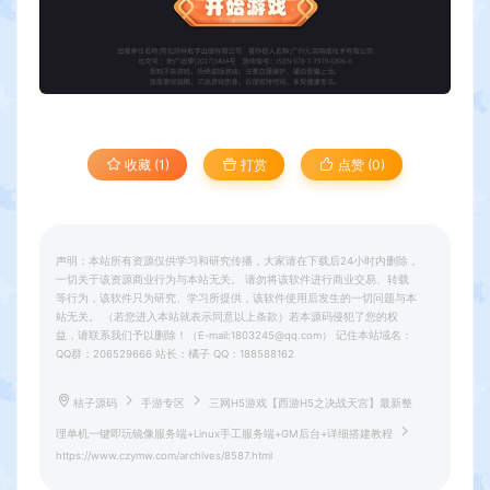
收藏 (1)
打赏
点赞 (
0
)
声明：本站所有资源仅供学习和研究传播，大家请在下载后24小时内删除，
一切关于该资源商业行为与本站无关。 请勿将该软件进行商业交易、转载
等行为，该软件只为研究、学习所提供，该软件使用后发生的一切问题与本
站无关。 （若您进入本站就表示同意以上条款）若本源码侵犯了您的权
益，请联系我们予以删除！（E-mail:1803245@qq.com） 记住本站域名：
QQ群：206529666 站长：橘子 QQ：188588162
桔子源码
手游专区
三网H5游戏【西游H5之决战天宫】最新整
理单机一键即玩镜像服务端+Linux手工服务端+GM后台+详细搭建教程
https://www.czymw.com/archives/8587.html