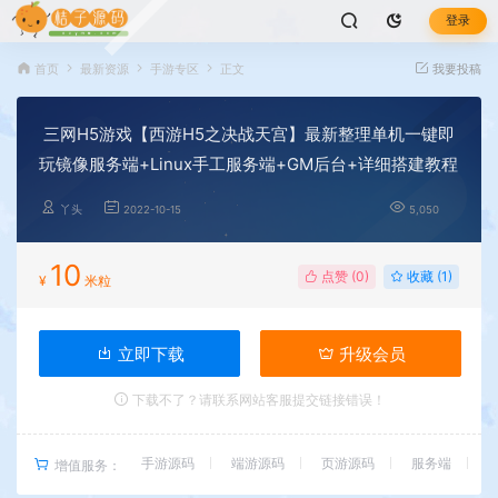
登录
首页
最新资源
手游专区
正文
我要投稿
三网H5游戏【西游H5之决战天宫】最新整理单机一键即
玩镜像服务端+Linux手工服务端+GM后台+详细搭建教程
丫头
2022-10-15
5,050
10
点赞 (
0
)
收藏 (1)
¥
米粒
立即下载
升级会员
下载不了？请联系网站客服提交链接错误！
手游源码
端游源码
页游源码
服务端
增值服务：