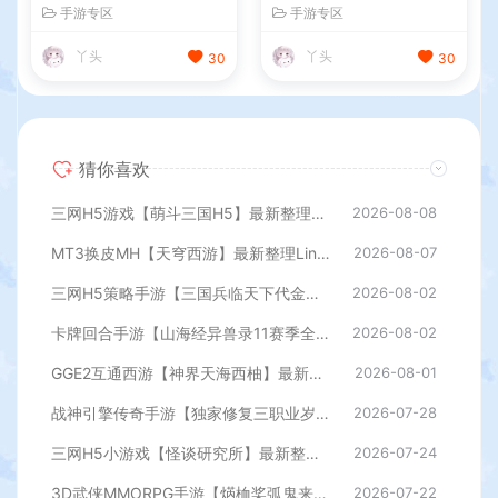
最新整理单机一键即玩镜像端
最新整理WIN系服务端+授权
手游专区
手游专区
+Linux手工服务端+管理后台
GM后台+管理后台+热更修改
+GM授权后台+简易安卓客户
工具+安卓+详细搭建教程
丫头
丫头
30
30
端+详细搭建教程+视频教程
猜你喜欢
三网H5游戏【萌斗三国H5】最新整理WIN系服务端+GM后台+详细搭建教程
2026-08-08
MT3换皮MH【天穹西游】最新整理Linux手工服务端+安卓苹果双端+GM后台+详细搭建教程+全套源码+视频教程
2026-08-07
三网H5策略手游【三国兵临天下代金券内购七合修复版】最新整理单机一键即玩镜像端+Linux手工服务端+管理后台+GM授权后台+简易安卓客户端+详细搭建教程+视频教程
2026-08-02
卡牌回合手游【山海经异兽录11赛季全人物代金券内购版】最新整理WIN系服务端+授权GM后台+管理后台+热更修改工具+安卓+详细搭建教程
2026-08-02
GGE2互通西游【神界天海西柚】最新整理Win系服务端+安卓苹果PC三端+内置GM工具+全套源码+详细搭建教程
2026-08-01
战神引擎传奇手游【独家修复三职业岁月无限刀-白猪3.0】最新整理Win系特色服务端+安卓苹果双端+GM授权后台+详细搭建教程
2026-07-28
三网H5小游戏【怪谈研究所】最新整理WIN系服务端+Linux手工服务端+详细搭建教程
2026-07-24
3D武侠MMORPG手游【焫桖桨弧鬼来7职业精修代金券内购版】最新整Linux手工服务端+安卓苹果双端+CDK授权后台+详细搭建教程
2026-07-22