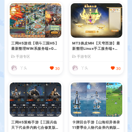
三网H5游戏【萌斗三国H5】
MT3换皮MH【天穹西游】最
最新整理WIN系服务端+GM
新整理Linux手工服务端+安
后台+详细搭建教程
卓苹果双端+GM后台+详细搭
手游专区
手游专区
建教程+全套源码+视频教程
丫头
丫头
30
30
三网H5策略手游【三国兵临
卡牌回合手游【山海经异兽录
天下代金券内购七合修复版】
11赛季全人物代金券内购版】