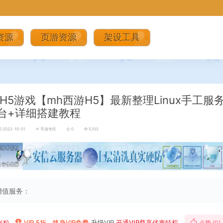
资源
页游资源
架设工具
H5游戏【mh西游H5】最新整理Linux手工服
台+详细搭建教程
2022-10-01
手游专区
0
5,102
增值服务：
米粒
VIP 5折、终身VIP免费
升级VIP
开通VIP尊享优惠特权
点赞 (
0
)