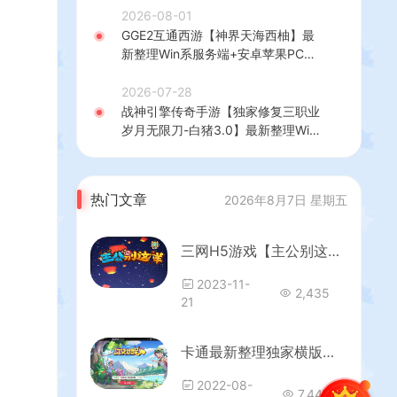
+热更修改工具+安卓+详细搭建教程
2026-08-01
GGE2互通西游【神界天海西柚】最
新整理Win系服务端+安卓苹果PC三
端+内置GM工具+全套源码+详细搭
建教程
2026-07-28
战神引擎传奇手游【独家修复三职业
岁月无限刀-白猪3.0】最新整理Win
系特色服务端+安卓苹果双端+GM授
权后台+详细搭建教程
热门文章
2026年8月7日 星期五
三网H5游戏【主公别这样H5】最新整理单机一键即玩镜像端+Linux手工服务端+GM授权后台+详细搭建教程
2023-11-
2,435
21
卡通最新整理独家横版【口袋觉醒】Linux手工端+双端+gm后台+详细搭建教程
2022-08-
7,447