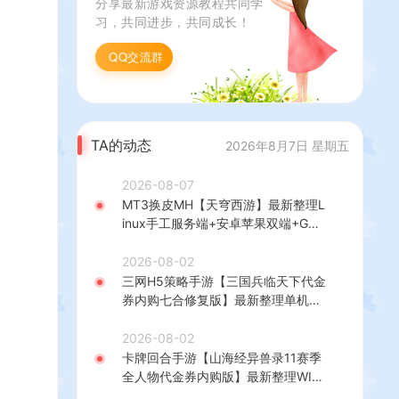
分享最新游戏资源教程共同学
搭建教程+全套源码
习，共同进步，共同成长！
QQ交流群
TA的动态
2026年8月7日 星期五
2026-08-07
MT3换皮MH【天穹西游】最新整理L
inux手工服务端+安卓苹果双端+GM
后台+详细搭建教程+全套源码+视频
教程
2026-08-02
三网H5策略手游【三国兵临天下代金
券内购七合修复版】最新整理单机一
键即玩镜像端+Linux手工服务端+管
理后台+GM授权后台+简易安卓客户
2026-08-02
端+详细搭建教程+视频教程
卡牌回合手游【山海经异兽录11赛季
全人物代金券内购版】最新整理WIN
系服务端+授权GM后台+管理后台