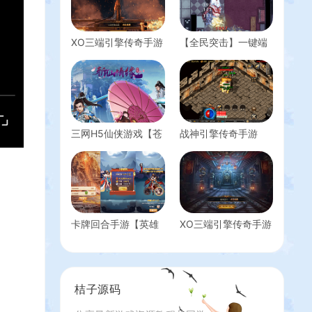
XO三端引擎传奇手游
【全民突击】一键端
【1.80杀神皇冠合
+一键配置器+架设教
击】最新整理Win系
程
服务端+PC安卓苹果
三端+加密工具+详细
搭建教程
三网H5仙侠游戏【苍
战神引擎传奇手游
穹剑诀之斩仙情缘】
【1.78天虹复古[白猪
最新整理Win系一键
3.1]】最新整理Win系
即玩服务端+GM授权
复古服务端+安卓苹
后台+详细搭建教程
果双端+GM授权后台
+详细搭建教程
卡牌回合手游【英雄
XO三端引擎传奇手游
无间道代金券内购
【1.80龍腾盛世无英
版】最新整理单机一
雄版本】最新整理
键即玩镜像端+Linux
WIN系复古服务端
手工服务端+安卓苹
+PC安卓苹果三端互
桔子源码
果双端+管理后台
通+详细搭建教程
+CDK授权后台+详细