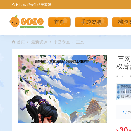
HI，欢迎来到桔子源码！
首页
手游资源
端游
首页
最新资源
手游专区
正文
三网
权后
丫头
丨
30
¥