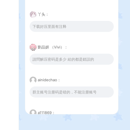
丫头：
下载好压里面有注释
劉品妍 （Vivi）：
請問解压密码是多少 給的都是錯誤的
ainidechao：
群主账号注册码是错的，不能注册账号
a111869：
这个下载错误是怎么回事