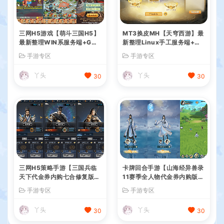
三网H5游戏【萌斗三国H5】
MT3换皮MH【天穹西游】最
最新整理WIN系服务端+GM
新整理Linux手工服务端+安
后台+详细搭建教程
卓苹果双端+GM后台+详细搭
手游专区
手游专区
建教程+全套源码+视频教程
丫头
丫头
30
30
三网H5策略手游【三国兵临
卡牌回合手游【山海经异兽录
天下代金券内购七合修复版】
11赛季全人物代金券内购版】
最新整理单机一键即玩镜像端
最新整理WIN系服务端+授权
手游专区
手游专区
+Linux手工服务端+管理后台
GM后台+管理后台+热更修改
+GM授权后台+简易安卓客户
工具+安卓+详细搭建教程
丫头
丫头
30
30
端+详细搭建教程+视频教程