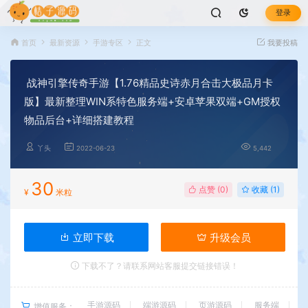
登录
首页
最新资源
手游专区
正文
我要投稿
战神引擎传奇手游【1.76精品史诗赤月合击大极品月卡
版】最新整理WIN系特色服务端+安卓苹果双端+GM授权
物品后台+详细搭建教程
丫头
2022-06-23
5,442
30
点赞 (
0
)
收藏 (1)
¥
米粒
立即下载
升级会员
下载不了？请联系网站客服提交链接错误！
手游源码
端游源码
页游源码
服务端
增值服务：