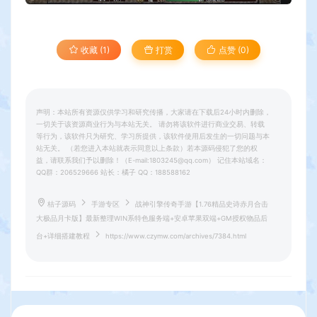
收藏 (1)
打赏
点赞 (
0
)
声明：本站所有资源仅供学习和研究传播，大家请在下载后24小时内删除，
一切关于该资源商业行为与本站无关。 请勿将该软件进行商业交易、转载
等行为，该软件只为研究、学习所提供，该软件使用后发生的一切问题与本
站无关。 （若您进入本站就表示同意以上条款）若本源码侵犯了您的权
益，请联系我们予以删除！（E-mail:1803245@qq.com） 记住本站域名：
QQ群：206529666 站长：橘子 QQ：188588162
桔子源码
手游专区
战神引擎传奇手游【1.76精品史诗赤月合击
大极品月卡版】最新整理WIN系特色服务端+安卓苹果双端+GM授权物品后
台+详细搭建教程
https://www.czymw.com/archives/7384.html