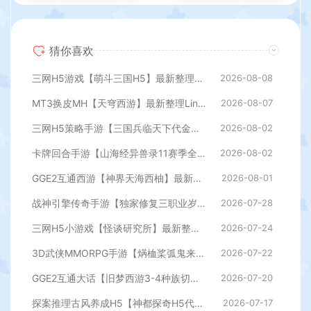
猜你喜欢
三网H5游戏【萌斗三国H5】最新整理WIN系服务端+GM后台+详细搭建教程
2026-08-08
MT3换皮MH【天穹西游】最新整理Linux手工服务端+安卓苹果双端+GM后台+详细搭建教程+全套源码+视频教程
2026-08-07
三网H5策略手游【三国兵临天下代金券内购七合修复版】最新整理单机一键即玩镜像端+Linux手工服务端+管理后台+GM授权后台+简易安卓客户端+详细搭建教程+视频教程
2026-08-02
卡牌回合手游【山海经异兽录11赛季全人物代金券内购版】最新整理WIN系服务端+授权GM后台+管理后台+热更修改工具+安卓+详细搭建教程
2026-08-02
GGE2互通西游【神界天海西柚】最新整理Win系服务端+安卓苹果PC三端+内置GM工具+全套源码+详细搭建教程
2026-08-01
战神引擎传奇手游【独家修复三职业岁月无限刀-白猪3.0】最新整理Win系特色服务端+安卓苹果双端+GM授权后台+详细搭建教程
2026-07-28
三网H5小游戏【怪谈研究所】最新整理WIN系服务端+Linux手工服务端+详细搭建教程
2026-07-24
3D武侠MMORPG手游【焫桖桨弧鬼来7职业精修代金券内购版】最新整Linux手工服务端+安卓苹果双端+CDK授权后台+详细搭建教程
2026-07-22
GGE2互通大话【旧梦西游3-4种族切换】最新整理Win系服务端+安卓PC互通客户端+内置GM工具+全套源码+详细搭建教程
2026-07-20
探案推理古风养成H5【神都探奇H5代金券内购版】最新整理单机一键即玩镜像端+Linux手工服务端+CDK授权后台+详细搭建教程
2026-07-17