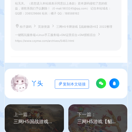
站无关。 （若您进入本站就表示同意以上条款）若本源码侵犯了您的权
益，请联系我们予以删除！（E-mail:1803245@qq.com） 记住本站域名：
QQ群：206529666 站长：橘子 QQ：188588162
桔子源码
页游资源
三网H5卡牌游戏【战姬物语H5】2022整理
一键既玩服务端+Linux手工服务端+GM运营后台+GM授权后台
https://www.czymw.com/archives/5463.html
丫头
复制本文链接
上一篇：
下一篇：
三网H5国战游戏【乱世之君天命神话H5】最新整理一键即玩镜像服务端+Linux手工服务端+GM授权后台+详细搭建教程
三网H5游戏【貂蝉三国H5】最新整理单机一键即玩镜像端+Linux手工服务端+GM授权后台+详细搭建教程