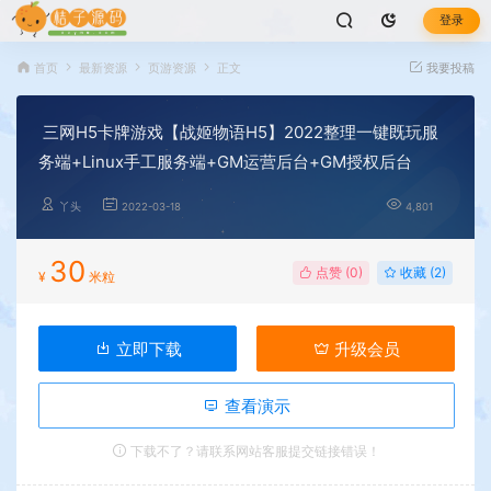
登录
首页
最新资源
页游资源
正文
我要投稿
三网H5卡牌游戏【战姬物语H5】2022整理一键既玩服
务端+Linux手工服务端+GM运营后台+GM授权后台
丫头
2022-03-18
4,801
30
点赞 (
0
)
收藏 (2)
¥
米粒
立即下载
升级会员
查看演示
下载不了？请联系网站客服提交链接错误！