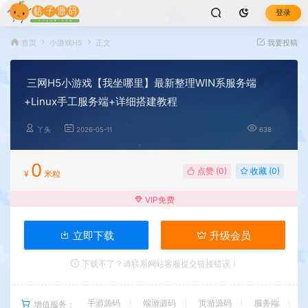
登录
首页
小游戏H5
正文
我要投稿
三网H5小游戏【我坐哪里】最新整理WIN系服务端
+Linux手工服务端+详细搭建教程
丫头
2026-05-11
638
0
点赞 (
0
)
收藏 (0)
¥
米粒
VIP免费
立即下载
升级会员
下载不了？请联系网站客服提交链接错误！
手游源码
端游源码
页游源码
服务端
增值服务：