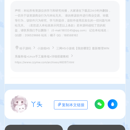
声明：本站所有资源仅供学习和研究传播，大家请在下载后24小时内删除，
一切关于该资源商业行为与本站无关。 请勿将该软件进行商业交易、转载
等行为，该软件只为研究、学习所提供，该软件使用后发生的一切问题与本
站无关。 （若您进入本站就表示同意以上条款）若本源码侵犯了您的权
益，请联系我们予以删除！（E-mail:1803245@qq.com） 记住本站域名：
QQ群：206529666 站长：橘子 QQ：188588162
桔子源码
小游戏H5
三网H5小游戏【我坐哪里】最新整理WIN
系服务端+Linux手工服务端+详细搭建教程
https://www.czymw.com/archives/46097.html
丫头
复制本文链接