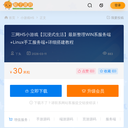
登录
首页
小游戏H5
正文
我要投稿
三网H5小游戏【沉浸式生活】最新整理WIN系服务端
+Linux手工服务端+详细搭建教程
丫头
2026-03-11
883
30
点赞 (
0
)
收藏 (0)
¥
米粒
立即下载
升级会员
下载不了？请联系网站客服提交链接错误！
手游源码
端游源码
页游源码
服务端
增值服务：