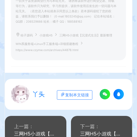
一切关于该资源商业行为与本站无关。 请勿将该软件进行商业交易、转载
等行为，该软件只为研究、学习所提供，该软件使用后发生的一切问题与本
站无关。 （若您进入本站就表示同意以上条款）若本源码侵犯了您的权
益，请联系我们予以删除！（E-mail:1803245@qq.com） 记住本站域名：
QQ群：206529666 站长：橘子 QQ：188588162
桔子源码
小游戏H5
三网H5小游戏【沉浸式生活】最新整理
WIN系服务端+Linux手工服务端+详细搭建教程
https://www.czymw.com/archives/44878.html
丫头
复制本文链接
上一篇：
下一篇：
三网H5小游戏【英雄大战外星人】最新整理WIN系服务端+Linux手工服务端+详细搭建教程
三网H5小游戏【突击对决】最新整理WIN系服务端+Linux手工服务端+详细搭建教程