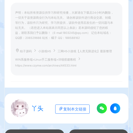
声明：本站所有资源仅供学习和研究传播，大家请在下载后24小时内删除，
一切关于该资源商业行为与本站无关。 请勿将该软件进行商业交易、转载
等行为，该软件只为研究、学习所提供，该软件使用后发生的一切问题与本
站无关。 （若您进入本站就表示同意以上条款）若本源码侵犯了您的权
益，请联系我们予以删除！（E-mail:1803245@qq.com） 记住本站域名：
QQ群：206529666 站长：橘子 QQ：188588162
桔子源码
小游戏H5
三网H5小游戏【人类无限进化】最新整理
WIN系服务端+Linux手工服务端+详细搭建教程
https://www.czymw.com/archives/44533.html
丫头
复制本文链接