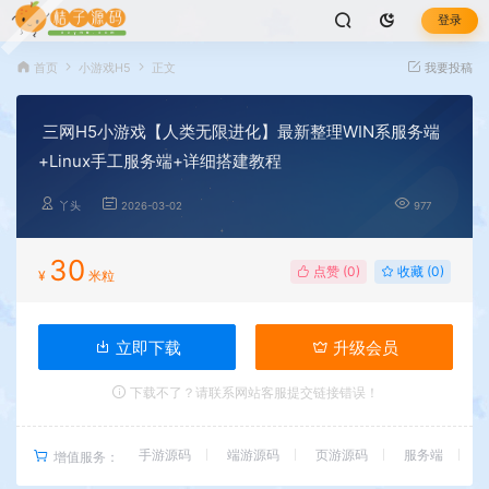
登录
首页
小游戏H5
正文
我要投稿
三网H5小游戏【人类无限进化】最新整理WIN系服务端
+Linux手工服务端+详细搭建教程
丫头
2026-03-02
977
30
点赞 (
0
)
收藏 (0)
¥
米粒
立即下载
升级会员
下载不了？请联系网站客服提交链接错误！
手游源码
端游源码
页游源码
服务端
增值服务：