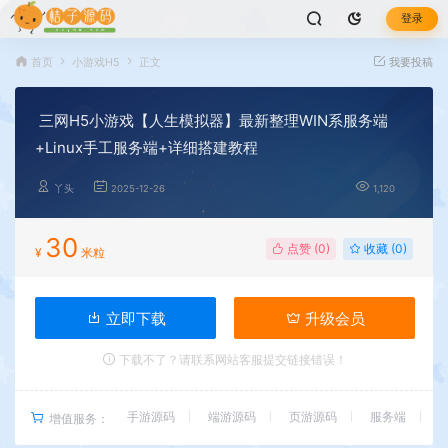
登录
首页
小游戏H5
正文
我要投稿
三网H5小游戏【人生模拟器】最新整理WIN系服务端
+Linux手工服务端+详细搭建教程
丫头
2025-12-26
1,120
30
点赞 (
0
)
收藏 (0)
¥
米粒
立即下载
升级会员
下载不了？请联系网站客服提交链接错误！
手游源码
端游源码
页游源码
服务端
增值服务：