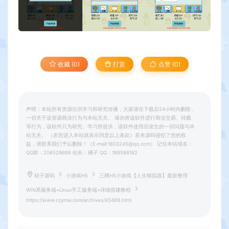
收藏 (0)
打赏
点赞 (
0
)
声明：本站所有资源仅供学习和研究传播，大家请在下载后24小时内删除，
一切关于该资源商业行为与本站无关。 请勿将该软件进行商业交易、转载
等行为，该软件只为研究、学习所提供，该软件使用后发生的一切问题与本
站无关。 （若您进入本站就表示同意以上条款）若本源码侵犯了您的权
益，请联系我们予以删除！（E-mail:1803245@qq.com） 记住本站域名：
QQ群：206529666 站长：橘子 QQ：188588162
桔子源码
小游戏H5
三网H5小游戏【人生模拟器】最新整理
WIN系服务端+Linux手工服务端+详细搭建教程
https://www.czymw.com/archives/43489.html