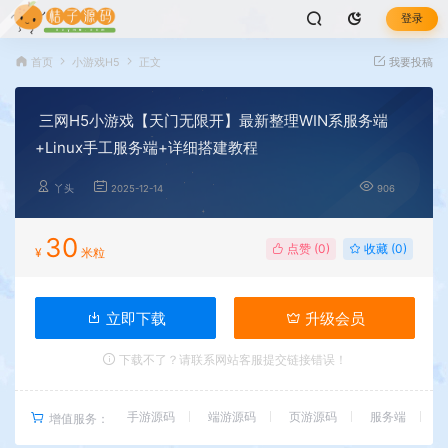
登录
首页
小游戏H5
正文
我要投稿
三网H5小游戏【天门无限开】最新整理WIN系服务端
+Linux手工服务端+详细搭建教程
丫头
2025-12-14
906
30
点赞 (
0
)
收藏 (0)
¥
米粒
立即下载
升级会员
下载不了？请联系网站客服提交链接错误！
手游源码
端游源码
页游源码
服务端
增值服务：