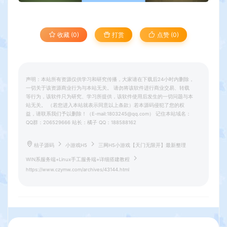
收藏 (0)
打赏
点赞 (
0
)
声明：本站所有资源仅供学习和研究传播，大家请在下载后24小时内删除，
一切关于该资源商业行为与本站无关。 请勿将该软件进行商业交易、转载
等行为，该软件只为研究、学习所提供，该软件使用后发生的一切问题与本
站无关。 （若您进入本站就表示同意以上条款）若本源码侵犯了您的权
益，请联系我们予以删除！（E-mail:1803245@qq.com） 记住本站域名：
QQ群：206529666 站长：橘子 QQ：188588162
桔子源码
小游戏H5
三网H5小游戏【天门无限开】最新整理
WIN系服务端+Linux手工服务端+详细搭建教程
https://www.czymw.com/archives/43144.html