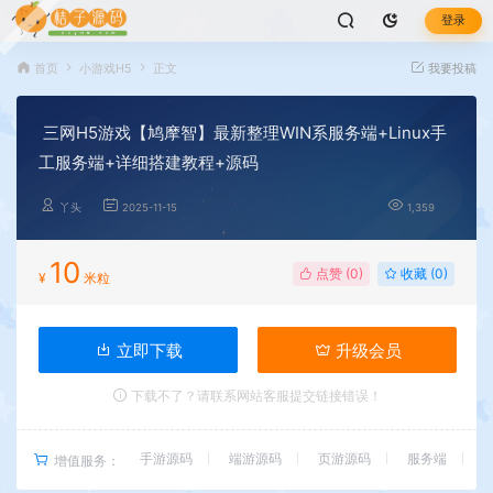
登录
首页
小游戏H5
正文
我要投稿
三网H5游戏【鸠摩智】最新整理WIN系服务端+Linux手
工服务端+详细搭建教程+源码
丫头
2025-11-15
1,359
10
点赞 (
0
)
收藏 (0)
¥
米粒
立即下载
升级会员
下载不了？请联系网站客服提交链接错误！
手游源码
端游源码
页游源码
服务端
增值服务：