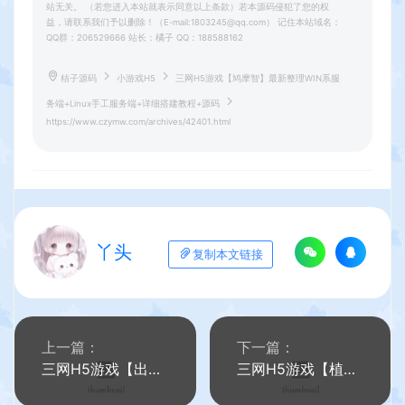
站无关。 （若您进入本站就表示同意以上条款）若本源码侵犯了您的权
益，请联系我们予以删除！（E-mail:1803245@qq.com） 记住本站域名：
QQ群：206529666 站长：橘子 QQ：188588162
桔子源码
小游戏H5
三网H5游戏【鸠摩智】最新整理WIN系服
务端+Linux手工服务端+详细搭建教程+源码
https://www.czymw.com/archives/42401.html
丫头
复制本文链接
上一篇：
下一篇：
三网H5游戏【出发吧卡皮巴拉】最新整理WIN系服务端+Linux手工服务端+详细搭建教程+源码
三网H5游戏【植物消除僵尸】最新整理WIN系服务端+Linux手工服务端+详细搭建教程+源码