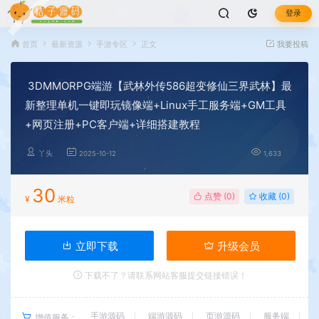
登录
首页
最新资源
手游专区
正文
我要投稿
3DMMORPG端游【武林外传586超变修仙三界武林】最
新整理单机一键即玩镜像端+Linux手工服务端+GM工具
+网页注册+PC客户端+详细搭建教程
丫头
2025-10-12
1,633
30
点赞 (
0
)
收藏 (0)
¥
米粒
立即下载
升级会员
下载不了？请联系网站客服提交链接错误！
手游源码
端游源码
页游源码
服务端
增值服务：