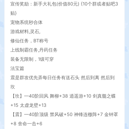
宣传奖励：新手大礼包(价值80元) {10个群或者贴吧3
贴}
宠物系统秒合体
游戏材料,灵石,
修仙任务，BT称号
上线制霸任务,丹药任务
装备无限制，1级可穿
法宝篇
震是群攻优先弄每日任务有送石头 然后到离 然后到
坎
【坎】—40阶回风 舞柳+38 逍遥游+10 剑真髓之蝶
+15 太虚龙壁+13
【震】—40阶顶级 禁风破+50 神锋连檄阵+7 金钟罩
+8 舍命一击+6