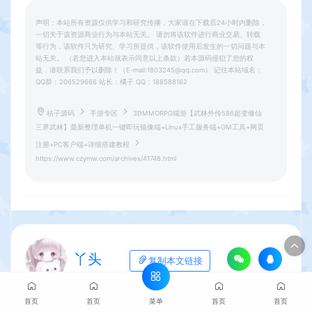
声明：本站所有资源仅供学习和研究传播，大家请在下载后24小时内删除，
一切关于该资源商业行为与本站无关。 请勿将该软件进行商业交易、转载
等行为，该软件只为研究、学习所提供，该软件使用后发生的一切问题与本
站无关。 （若您进入本站就表示同意以上条款）若本源码侵犯了您的权
益，请联系我们予以删除！（E-mail:1803245@qq.com） 记住本站域名：
QQ群：206529666 站长：橘子 QQ：188588162
桔子源码
手游专区
3DMMORPG端游【武林外传586超变修仙
三界武林】最新整理单机一键即玩镜像端+Linux手工服务端+GM工具+网页
注册+PC客户端+详细搭建教程
https://www.czymw.com/archives/41748.html
丫头
复制本文链接
菜单
首页
首页
首页
首页