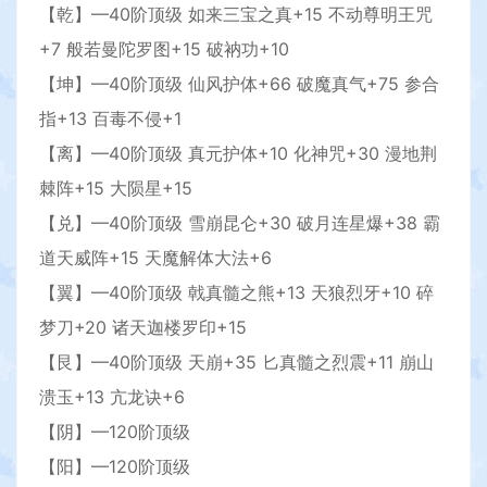
【乾】—40阶顶级 如来三宝之真+15 不动尊明王咒
+7 般若曼陀罗图+15 破衲功+10
【坤】—40阶顶级 仙风护体+66 破魔真气+75 参合
指+13 百毒不侵+1
【离】—40阶顶级 真元护体+10 化神咒+30 漫地荆
棘阵+15 大陨星+15
【兑】—40阶顶级 雪崩昆仑+30 破月连星爆+38 霸
道天威阵+15 天魔解体大法+6
【翼】—40阶顶级 戟真髓之熊+13 天狼烈牙+10 碎
梦刀+20 诸天迦楼罗印+15
【艮】—40阶顶级 天崩+35 匕真髓之烈震+11 崩山
溃玉+13 亢龙诀+6
【阴】—120阶顶级
【阳】—120阶顶级