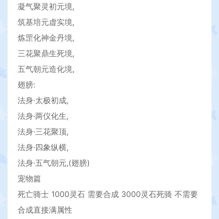
凝气聚灵初元境,
筑基培元虚实境,
炼罡化神金丹境,
三花聚鼎生死境,
五气朝元造化境,
翅膀:
法身·太极初成,
法身·两仪化生,
法身·三花聚顶,
法身·四象纵横,
法身·五气朝元,(翅膀)
宠物篇
死亡骑士 1000灵石 需要合成 3000灵石死骑 不需要
合成直接满属性