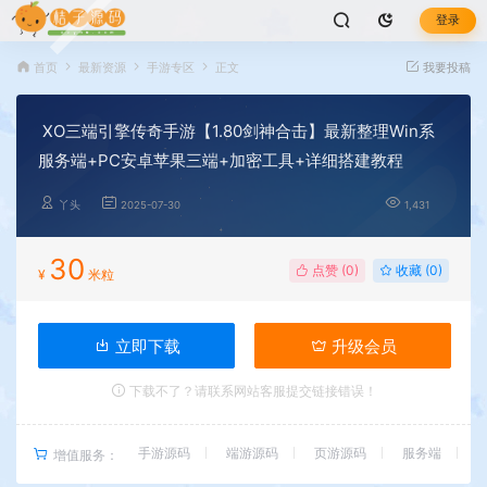
登录
首页
最新资源
手游专区
正文
我要投稿
XO三端引擎传奇手游【1.80剑神合击】最新整理Win系
服务端+PC安卓苹果三端+加密工具+详细搭建教程
丫头
2025-07-30
1,431
30
点赞 (
0
)
收藏 (0)
¥
米粒
立即下载
升级会员
下载不了？请联系网站客服提交链接错误！
手游源码
端游源码
页游源码
服务端
增值服务：