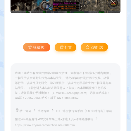
收藏 (0)
打赏
点赞 (
0
)
声明：本站所有资源仅供学习和研究传播，大家请在下载后24小时内删除，
一切关于该资源商业行为与本站无关。 请勿将该软件进行商业交易、转载
等行为，该软件只为研究、学习所提供，该软件使用后发生的一切问题与本
站无关。 （若您进入本站就表示同意以上条款）若本源码侵犯了您的权
益，请联系我们予以删除！（E-mail:1803245@qq.com） 记住本站域名：
QQ群：206529666 站长：橘子 QQ：188588162
桔子源码
手游专区
XO三端引擎传奇手游【1.80剑神合击】最新
整理Win系服务端+PC安卓苹果三端+加密工具+详细搭建教程
https://www.czymw.com/archives/39860.html