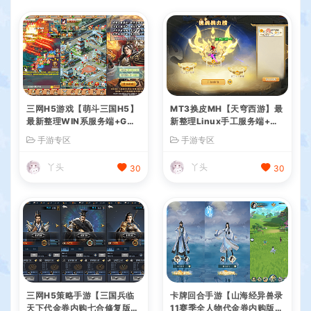
三网H5游戏【萌斗三国H5】
MT3换皮MH【天穹西游】最
最新整理WIN系服务端+GM
新整理Linux手工服务端+安
后台+详细搭建教程
卓苹果双端+GM后台+详细搭
手游专区
手游专区
建教程+全套源码+视频教程
丫头
丫头
30
30
三网H5策略手游【三国兵临
卡牌回合手游【山海经异兽录
天下代金券内购七合修复版】
11赛季全人物代金券内购版】