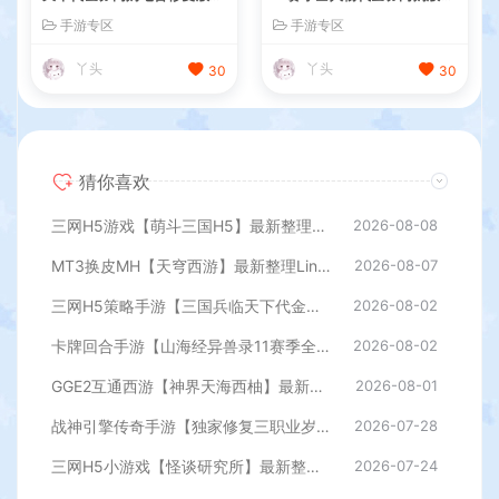
最新整理单机一键即玩镜像端
最新整理WIN系服务端+授权
手游专区
手游专区
+Linux手工服务端+管理后台
GM后台+管理后台+热更修改
+GM授权后台+简易安卓客户
工具+安卓+详细搭建教程
丫头
丫头
30
30
端+详细搭建教程+视频教程
猜你喜欢
三网H5游戏【萌斗三国H5】最新整理WIN系服务端+GM后台+详细搭建教程
2026-08-08
MT3换皮MH【天穹西游】最新整理Linux手工服务端+安卓苹果双端+GM后台+详细搭建教程+全套源码+视频教程
2026-08-07
三网H5策略手游【三国兵临天下代金券内购七合修复版】最新整理单机一键即玩镜像端+Linux手工服务端+管理后台+GM授权后台+简易安卓客户端+详细搭建教程+视频教程
2026-08-02
卡牌回合手游【山海经异兽录11赛季全人物代金券内购版】最新整理WIN系服务端+授权GM后台+管理后台+热更修改工具+安卓+详细搭建教程
2026-08-02
GGE2互通西游【神界天海西柚】最新整理Win系服务端+安卓苹果PC三端+内置GM工具+全套源码+详细搭建教程
2026-08-01
战神引擎传奇手游【独家修复三职业岁月无限刀-白猪3.0】最新整理Win系特色服务端+安卓苹果双端+GM授权后台+详细搭建教程
2026-07-28
三网H5小游戏【怪谈研究所】最新整理WIN系服务端+Linux手工服务端+详细搭建教程
2026-07-24