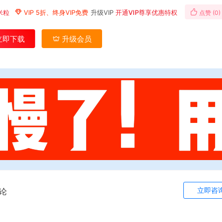
米粒
VIP 5折、终身VIP免费
升级VIP
开通VIP尊享优惠特权
点赞 (
0
)
立即下载
升级会员
立即咨
论