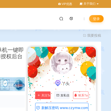
关于我们
VIP优惠
登录
我要投稿
单机一键即
M授权后台
丫头
点击进入
联系Ta
关注Ta
发私信
新解压密码 www.czymw.com