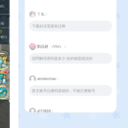
丫头：
下载好压里面有注释
劉品妍 （Vivi）：
請問解压密码是多少 給的都是錯誤的
ainidechao：
群主账号注册码是错的，不能注册账号
a111869：
这个下载错误是怎么回事