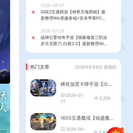
+热更修改工具+安卓+详细搭建教程
2026-08-01
GGE2互通西游【神界天海西柚】最
新整理Win系服务端+安卓苹果PC三
端+内置GM工具+全套源码+详细搭
建教程
2026-07-28
战神引擎传奇手游【独家修复三职业
岁月无限刀-白猪3.0】最新整理Win
系特色服务端+安卓苹果双端+GM授
权后台+详细搭建教程
热门文章
2026年8月6日 星期四
稀有放置卡牌手游【出站！追击！/幻兽天使联盟】最新整理Linux手工服务端+安卓+GM配套物品后台+详细搭建教程
2024-01-
2,229
31
1655互通魔域【锦盛魔域三职业复古版】最新整理Win系半手工服务端+本地验证+本地注册+全套工具+详细搭建教程
2024-08-
2,445