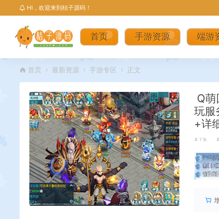
HI，欢迎来到桔子源码！
首页
手游资源
端游
首页
最新资源
手游专区
正文
Q萌
玩服
+详
丫头
丨