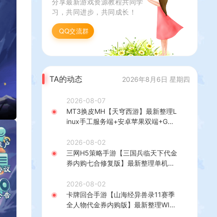
分享最新游戏资源教程共同学
习，共同进步，共同成长！
QQ交流群
TA的动态
2026年8月6日 星期四
2026-08-07
MT3换皮MH【天穹西游】最新整理L
inux手工服务端+安卓苹果双端+GM
后台+详细搭建教程+全套源码+视频
教程
2026-08-02
三网H5策略手游【三国兵临天下代金
券内购七合修复版】最新整理单机一
键即玩镜像端+Linux手工服务端+管
理后台+GM授权后台+简易安卓客户
2026-08-02
端+详细搭建教程+视频教程
卡牌回合手游【山海经异兽录11赛季
全人物代金券内购版】最新整理WIN
系服务端+授权GM后台+管理后台