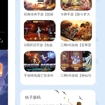
经典传奇手游【怒斩
卡牌手游【新斗罗大
屠龙H5】最新整理单
陆叶冷冷】最新整理
机一键即玩镜像服务
手工端+安卓苹果双
端+Linux本地学习手
端+GM后台+授权后
工服务端+GM后台
台+详细搭建教程
+详细搭建教程
Q萌怀旧手游【热血
三网H5游戏【至尊雷
江湖神武修复版】最
霆H5】最新整理Win
新整理Win一键即玩
一键服务端+多区跨
服务端+安卓苹果双
服+GM授权后台+详
端+GM后台+详细搭
细搭建教程
建教程
手游绝地逃亡安卓外
三网H5游戏【神仙与
网 服务端+架设教程
妖怪H5】最新整理
+视频教程
Win系服务端+多区
+GM后台+详细搭建
教程
桔子源码