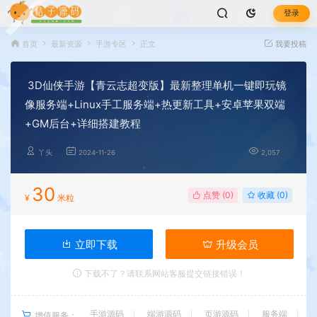
登录
首页
最新资源
手游专区
正文
我要投稿
3D仙侠手游【青云志超变版】最新整理单机一键即玩镜
像服务端+Linux手工服务端+热更新工具+安卓苹果双端
+GM后台+详细搭建教程
丫头
2024-11-26
2,057
30
点赞 (
0
)
收藏 (0)
¥
米粒
立即下载
升级会员
下载不了？请联系网站客服提交链接错误！
手游源码
端游源码
页游源码
服务端
增值服务：