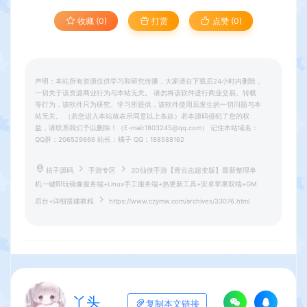
收藏 (0)
打赏
点赞 (
0
)
声明：本站所有资源仅供学习和研究传播，大家请在下载后24小时内删除，
一切关于该资源商业行为与本站无关。 请勿将该软件进行商业交易、转载
等行为，该软件只为研究、学习所提供，该软件使用后发生的一切问题与本
站无关。 （若您进入本站就表示同意以上条款）若本源码侵犯了您的权
益，请联系我们予以删除！（E-mail:1803245@qq.com） 记住本站域名：
QQ群：206529666 站长：橘子 QQ：188588162
桔子源码
手游专区
3D仙侠手游【青云志超变版】最新整理单
机一键即玩镜像服务端+Linux手工服务端+热更新工具+安卓苹果双端+GM
后台+详细搭建教程
https://www.czymw.com/archives/33076.html
丫头
复制本文链接