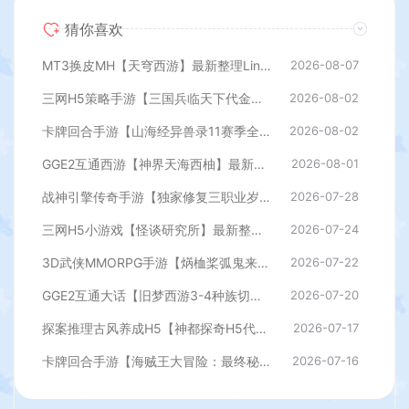
猜你喜欢
MT3换皮MH【天穹西游】最新整理Linux手工服务端+安卓苹果双端+GM后台+详细搭建教程+全套源码+视频教程
2026-08-07
三网H5策略手游【三国兵临天下代金券内购七合修复版】最新整理单机一键即玩镜像端+Linux手工服务端+管理后台+GM授权后台+简易安卓客户端+详细搭建教程+视频教程
2026-08-02
卡牌回合手游【山海经异兽录11赛季全人物代金券内购版】最新整理WIN系服务端+授权GM后台+管理后台+热更修改工具+安卓+详细搭建教程
2026-08-02
GGE2互通西游【神界天海西柚】最新整理Win系服务端+安卓苹果PC三端+内置GM工具+全套源码+详细搭建教程
2026-08-01
战神引擎传奇手游【独家修复三职业岁月无限刀-白猪3.0】最新整理Win系特色服务端+安卓苹果双端+GM授权后台+详细搭建教程
2026-07-28
三网H5小游戏【怪谈研究所】最新整理WIN系服务端+Linux手工服务端+详细搭建教程
2026-07-24
3D武侠MMORPG手游【焫桖桨弧鬼来7职业精修代金券内购版】最新整Linux手工服务端+安卓苹果双端+CDK授权后台+详细搭建教程
2026-07-22
GGE2互通大话【旧梦西游3-4种族切换】最新整理Win系服务端+安卓PC互通客户端+内置GM工具+全套源码+详细搭建教程
2026-07-20
探案推理古风养成H5【神都探奇H5代金券内购版】最新整理单机一键即玩镜像端+Linux手工服务端+CDK授权后台+详细搭建教程
2026-07-17
卡牌回合手游【海贼王大冒险：最终秘宝多区跨服版】最新整理单机一键即玩镜像端+Linux手工服务端+管理后台+CDK授权后台+安卓+详细搭建教程
2026-07-16