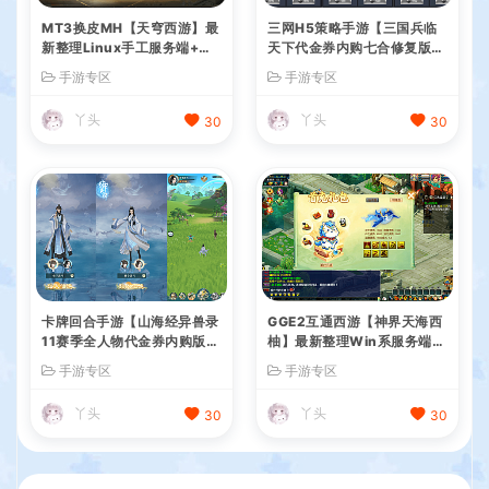
MT3换皮MH【天穹西游】最
三网H5策略手游【三国兵临
新整理Linux手工服务端+安
天下代金券内购七合修复版】
卓苹果双端+GM后台+详细搭
最新整理单机一键即玩镜像端
手游专区
手游专区
建教程+全套源码+视频教程
+Linux手工服务端+管理后台
+GM授权后台+简易安卓客户
丫头
丫头
30
30
端+详细搭建教程+视频教程
卡牌回合手游【山海经异兽录
GGE2互通西游【神界天海西
11赛季全人物代金券内购版】
柚】最新整理Win系服务端
最新整理WIN系服务端+授权
+安卓苹果PC三端+内置GM
手游专区
手游专区
GM后台+管理后台+热更修改
工具+全套源码+详细搭建教
工具+安卓+详细搭建教程
程
丫头
丫头
30
30