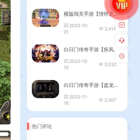
横版闯关手游【情怀之星辰阿拉德】最新整理Linux手工服务端+中文配套表+WEB管理后台+GM授权后台+安卓苹果双端+详细搭建教程
2023-10-
2,414
21
白日门传奇手游【疾风剑魂】最新整理Win一键即玩服务端+安卓+GM后台+详细搭建教程
2023-12-
2,032
10
白日门传奇手游【盘龙传奇单职业】最新整理Win系特色服务端+安卓+GM后台+详细搭建教程
2023-11-
2,307
16
热门评论