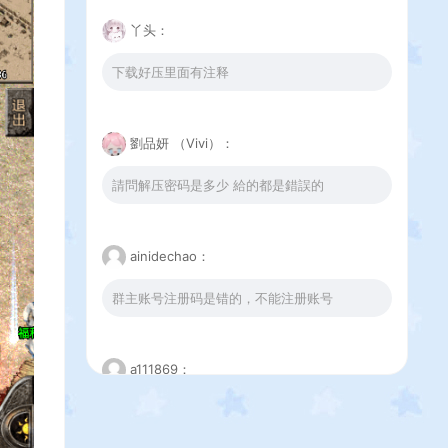
丫头：
下载好压里面有注释
劉品妍 （Vivi）：
請問解压密码是多少 給的都是錯誤的
ainidechao：
群主账号注册码是错的，不能注册账号
a111869：
这个下载错误是怎么回事