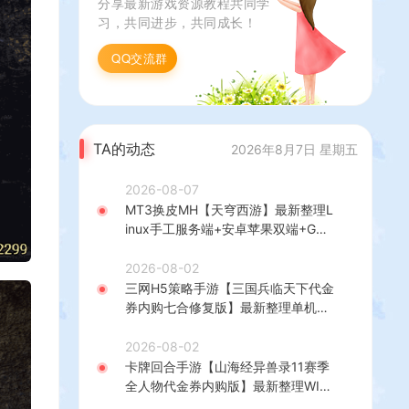
分享最新游戏资源教程共同学
搭建教程
习，共同进步，共同成长！
QQ交流群
TA的动态
2026年8月7日 星期五
2026-08-07
MT3换皮MH【天穹西游】最新整理L
inux手工服务端+安卓苹果双端+GM
后台+详细搭建教程+全套源码+视频
教程
2026-08-02
三网H5策略手游【三国兵临天下代金
券内购七合修复版】最新整理单机一
键即玩镜像端+Linux手工服务端+管
理后台+GM授权后台+简易安卓客户
2026-08-02
端+详细搭建教程+视频教程
卡牌回合手游【山海经异兽录11赛季
全人物代金券内购版】最新整理WIN
系服务端+授权GM后台+管理后台