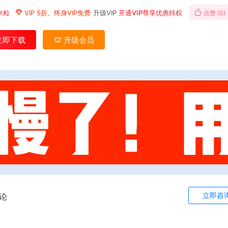
米粒
VIP 5折、终身VIP免费
升级VIP
开通VIP尊享优惠特权
点赞 (
0
)
立即下载
升级会员
立即咨
论