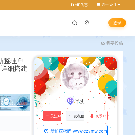
关于我们
VIP优惠
登录
我要投稿
新整理单
+详细搭建
丫头
点击进入
联系Ta
关注Ta
发私信
新解压密码 www.czymw.com