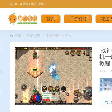
HI，欢迎来到桔子源码！
首页
手游资源
端游
首页
最新资源
手游专区
正文
战神
机一
教程
丫头
丨