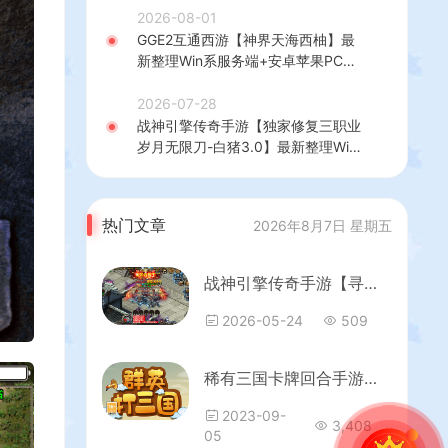
+热更修改工具+安卓+详细搭建教程
2026-08-01
GGE2互通西游【神界天海西柚】最
新整理Win系服务端+安卓苹果PC三
端+内置GM工具+全套源码+详细搭
建教程
2026-07-28
战神引擎传奇手游【独家修复三职业
岁月无限刀-白猪3.0】最新整理Win
系特色服务端+安卓苹果双端+GM授
权后台+详细搭建教程
热门文章
2026年8月7日 星期五
战神引擎传奇手游【寻梦录单职业八大陆-白猪G2.5免授权】最新整理Win系特色端+安卓苹果双端+GM授权物品后台+详细搭建教程
2026-05-24
509
稀有三国卡牌回合手游【群英斗三国】最新整理Linux手工服务端+安卓+运营后台+CDK授权后台+GM授权后台+详细搭建教程
2023-09-
3,408
05