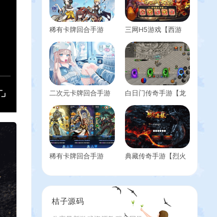
稀有卡牌回合手游
三网H5游戏【西游
【校园宝贝】最新整
H5之决战天宫】最新
理Linux手工服务端
整理单机一键即玩镜
+安卓+GM后台+详细
像服务端+Linux手工
搭建教程
服务端+GM后台+详
细搭建教程
二次元卡牌回合手游
白日门传奇手游【龙
【女神之光西王母
腾霸业多区跨服完整
3333级内购版】最新
版】最新整理Win系
整理单机一键即玩镜
服务端+管理后台
像端+Linux手工服务
+GM授权后台+安卓
端+安卓+多区跨服
+详细搭建教程
+自定义英雄+自定义
稀有卡牌回合手游
典藏传奇手游【烈火
符文+GM授权后台
【圣魂纷争之幻界之
屠龙万级版】最新整
+详细搭建教程+视频
灵平台币内购完整
WIN系服务端+安卓
教程
版】最新整理Win系
+GM后台+详细搭建
服务端+安卓+本地注
教程
桔子源码
册验证+解密工具
+CDK授权后台+详细