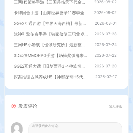
三网H5策略手游【三国兵临天下代金券内购七合修复版】最新整理单机一键即玩镜像端+Linux手工服务端+管理后台+GM授权后台+简易安卓客户端+详细搭建教程+视频教程
2026-08-02
卡牌回合手游【山海经异兽录11赛季全人物代金券内购版】最新整理WIN系服务端+授权GM后台+管理后台+热更修改工具+安卓+详细搭建教程
2026-08-02
GGE2互通西游【神界天海西柚】最新整理Win系服务端+安卓苹果PC三端+内置GM工具+全套源码+详细搭建教程
2026-08-01
战神引擎传奇手游【独家修复三职业岁月无限刀-白猪3.0】最新整理Win系特色服务端+安卓苹果双端+GM授权后台+详细搭建教程
2026-07-28
三网H5小游戏【怪谈研究所】最新整理WIN系服务端+Linux手工服务端+详细搭建教程
2026-07-24
3D武侠MMORPG手游【焫桖桨弧鬼来7职业精修代金券内购版】最新整Linux手工服务端+安卓苹果双端+CDK授权后台+详细搭建教程
2026-07-22
GGE2互通大话【旧梦西游3-4种族切换】最新整理Win系服务端+安卓PC互通客户端+内置GM工具+全套源码+详细搭建教程
2026-07-20
探案推理古风养成H5【神都探奇H5代金券内购版】最新整理单机一键即玩镜像端+Linux手工服务端+CDK授权后台+详细搭建教程
2026-07-17
发表评论
暂无评论