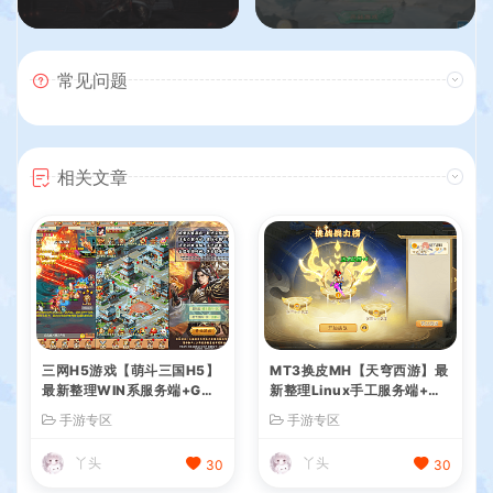
常见问题
相关文章
三网H5游戏【萌斗三国H5】
MT3换皮MH【天穹西游】最
最新整理WIN系服务端+GM
新整理Linux手工服务端+安
后台+详细搭建教程
卓苹果双端+GM后台+详细搭
手游专区
手游专区
建教程+全套源码+视频教程
丫头
丫头
30
30