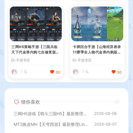
三网H5策略手游【三国兵临
卡牌回合手游【山海经异兽录
天下代金券内购七合修复版】
11赛季全人物代金券内购版】
最新整理单机一键即玩镜像端
最新整理WIN系服务端+授权
手游专区
手游专区
+Linux手工服务端+管理后台
GM后台+管理后台+热更修改
+GM授权后台+简易安卓客户
工具+安卓+详细搭建教程
丫头
丫头
30
30
端+详细搭建教程+视频教程
猜你喜欢
三网H5游戏【萌斗三国H5】最新整理WIN系服务端+GM后台+详细搭建教程
2026-08-08
MT3换皮MH【天穹西游】最新整理Linux手工服务端+安卓苹果双端+GM后台+详细搭建教程+全套源码+视频教程
2026-08-07