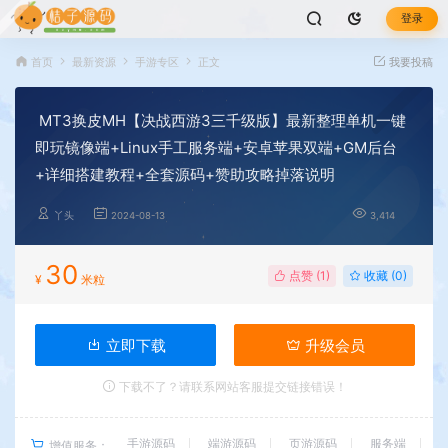
登录
首页
最新资源
手游专区
正文
我要投稿
MT3换皮MH【决战西游3三千级版】最新整理单机一键
即玩镜像端+Linux手工服务端+安卓苹果双端+GM后台
+详细搭建教程+全套源码+赞助攻略掉落说明
丫头
2024-08-13
3,414
30
点赞 (
1
)
收藏 (0)
¥
米粒
立即下载
升级会员
下载不了？请联系网站客服提交链接错误！
手游源码
端游源码
页游源码
服务端
增值服务：