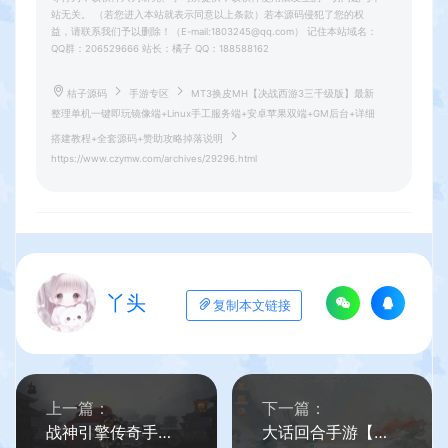
站无关。 （若您进入本站就表示同意以上条款）若本源码侵犯了您的权
益，请联系我们予以删除！（E-mail:1803245@qq.com） 记住本站域名：
QQ群：206529666 站长：橘子 QQ：188588162
桔子源码
手游专区
MT3换皮MH【决战西游3三千级版】最新
整理单机一键即玩镜像端+Linux手工服务端+安卓苹果双端+GM后台+详细
搭建教程+全套源码+赞助攻略掉落说明
https://www.czymw.com/archives/29296.html
丫头
复制本文链接
上一篇：
下一篇：
战神引擎传奇手游【再战杀伐第二季二十大陆单职业完整版】最新整理单机一键即玩镜像端+Win系复古服务端+安卓苹果双端+GM授权后台+详细搭建教程
大话回合手游【最新引擎之缥缈六阶时空闪现大作战】最新整理Linux手工服务端+安卓苹果双端+管理后台+详细搭建教程+视频教程