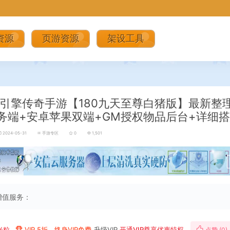
资源
页游资源
架设工具
引擎传奇手游【180九天至尊白猪版】最新整理
务端+安卓苹果双端+GM授权物品后台+详细
2024-05-31
手游专区
0
1,501
增值服务：
米粒
VIP 5折、终身VIP免费
升级VIP
开通VIP尊享优惠特权
点赞 (
0
)