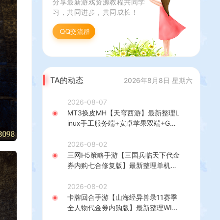
分享最新游戏资源教程共同学
搭建教程+视频教程
习，共同进步，共同成长！
QQ交流群
TA的动态
2026年8月8日 星期六
2026-08-07
MT3换皮MH【天穹西游】最新整理L
inux手工服务端+安卓苹果双端+GM
后台+详细搭建教程+全套源码+视频
教程
2026-08-02
三网H5策略手游【三国兵临天下代金
券内购七合修复版】最新整理单机一
键即玩镜像端+Linux手工服务端+管
理后台+GM授权后台+简易安卓客户
2026-08-02
端+详细搭建教程+视频教程
卡牌回合手游【山海经异兽录11赛季
全人物代金券内购版】最新整理WIN
系服务端+授权GM后台+管理后台