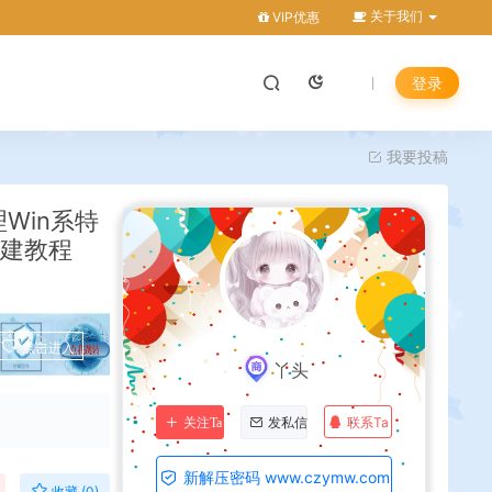
关于我们
VIP优惠
登录
我要投稿
Win系特
搭建教程
点击进入
丫头
联系Ta
关注Ta
发私信
新解压密码 www.czymw.com
收藏 (0)