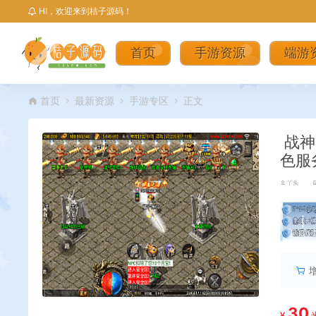
HI，欢迎来到桔子源码！
首页
手游资源
端游
首页
最新资源
手游专区
正文
战神
色服
丫头
丨
30
¥