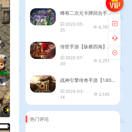
稀有二次元卡牌回合手游【堕落女神之机元魔狼内购版】最新整理Linux手工服务端+GM授权后台+CDK福利后台+自定义英雄+安卓+详细搭建教程
2023-05-
4,767
25
传世手游【纵横四海】最新整理Linux手工服务端+安卓+GM后台+详细搭建教程
2022-07-
5,251
30
战神引擎传奇手游【1.80至尊琉璃雷霆星王终极金币版】最新整理Win系复古服务端+安卓苹果双端+GM授权后台+详细搭建教程
2024-03-
2,145
14
热门评论