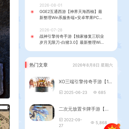
+热更修改工具+安卓+详细搭建教程
2026-08-01
GGE2互通西游【神界天海西柚】最
新整理Win系服务端+安卓苹果PC三
端+内置GM工具+全套源码+详细搭
建教程
2026-07-28
战神引擎传奇手游【独家修复三职业
岁月无限刀-白猪3.0】最新整理Win
系特色服务端+安卓苹果双端+GM授
权后台+详细搭建教程
热门文章
2026年8月8日 星期六
XO三端引擎传奇手游【1.80龙腾盛世合击】最新整理Win系服务端+PC安卓苹果三端+加密工具+详细搭建教程
2025-06-23
685
二次元放置卡牌手游【斗罗之光】最新整理Linux本地学习手工服务端+安卓+GM授权后台+详细搭建教程
2022-09-
5,868
27