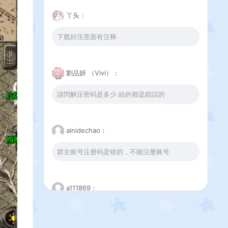
丫头：
下载好压里面有注释
劉品妍 （Vivi）：
請問解压密码是多少 給的都是錯誤的
ainidechao：
群主账号注册码是错的，不能注册账号
a111869：
这个下载错误是怎么回事