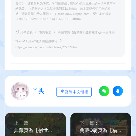
等行为，该软件只为研究、学习所提供，该软件使用后发生的一切问题与本
站无关。 （若您进入本站就表示同意以上条款）若本源码侵犯了您的权
益，请联系我们予以删除！（E-mail:1803245@qq.com） 记住本站域名：
QQ群：206529666 站长：橘子 QQ：188588162
桔子源码
页游资源
典藏页游【御灵道】最新整理Win一键服务
端+GM工具+详细外网搭建教程
https://www.czymw.com/archives/27237.html
丫头
复制本文链接
上一篇：
下一篇：
典藏页游【创世三国OL】最新整理Win一键服务端+GM工具+详细外网搭建教程
典藏Q萌页游【猫狗大战OL】最新整理Win系服务端+GM工具+详细搭建教程+外网教程