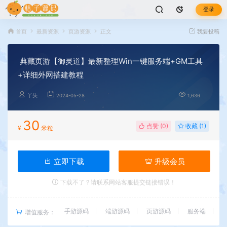
登录
首页
最新资源
页游资源
正文
我要投稿
典藏页游【御灵道】最新整理Win一键服务端+GM工具
+详细外网搭建教程
丫头
2024-05-28
1,636
30
点赞 (
0
)
收藏 (1)
¥
米粒
立即下载
升级会员
下载不了？请联系网站客服提交链接错误！
手游源码
端游源码
页游源码
服务端
增值服务：