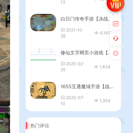
13
白日门传奇手游【决战王者峡谷】最新整理Win系服务端+安卓苹果双端+GM后台+切割+光柱+详细搭建教程
2021-10-
4,197
28
修仙文字网页小游戏【我的放置仙途】最新整理WIN系服务端+详细搭建教程
2025-02-
1,634
25
1655互通魔域手游【战天魔域90神火版】最新整理Win半手工服务端+本地注册验证+GM工具+安卓+详细搭建教程+视频教程
2025-07-
1,304
10
热门评论