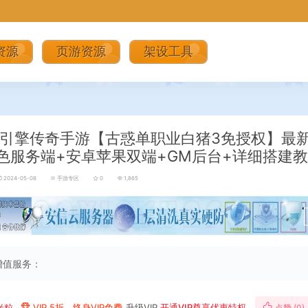
资源
页游资源
架设工具
引擎传奇手游【古惑单职业白猪3免授权】最新
色服务端+安卓苹果双端+GM后台+详细搭建
2024-05-08
手游专区
0
1,865
增值服务：
米粒
VIP 5折、终身VIP免费
升级VIP
开通VIP尊享优惠特权
点赞 (
0
)