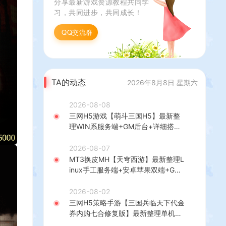
分享最新游戏资源教程共同学
习，共同进步，共同成长！
QQ交流群
TA的动态
2026年8月8日 星期六
2026-08-08
三网H5游戏【萌斗三国H5】最新整
理WIN系服务端+GM后台+详细搭建
教程
2026-08-07
MT3换皮MH【天穹西游】最新整理L
inux手工服务端+安卓苹果双端+GM
后台+详细搭建教程+全套源码+视频
教程
2026-08-02
三网H5策略手游【三国兵临天下代金
券内购七合修复版】最新整理单机一
键即玩镜像端+Linux手工服务端+管