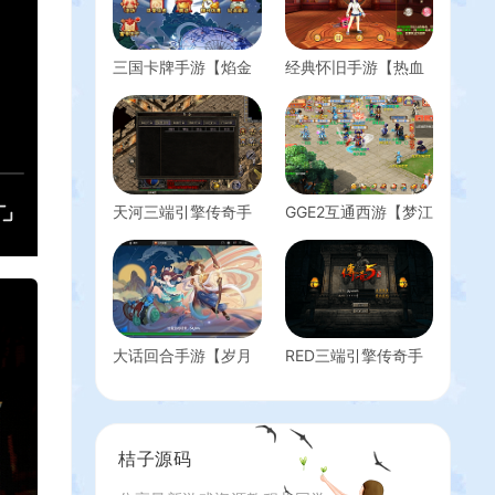
三国卡牌手游【焰金
经典怀旧手游【热血
少三】Linux手工服务
江湖9职业】最新整
端+安卓+GM授权后
理Linux手工服务端
台+详细搭建教程
+安卓苹果双端+GM
后台+详细搭建教程
天河三端引擎传奇手
GGE2互通西游【梦江
游【三职业时代风
南-锤子梦2】最新整
云】最新整理WIN系
理Win系服务端+安卓
复古服务端+安卓苹
苹果PC三端+攻略
果PC三端+详细搭建
+GM工具+全套源码
教程
+详细搭建教程
大话回合手游【岁月
RED三端引擎传奇手
如歌】最新整理Linux
游【1.76初始版】最
手工服务端+win系
新整理WIN系服务端
+源码+安卓+JAVA后
+PC安卓苹果三端
台+内置后台+详细搭
+详细搭建教程
桔子源码
建教程