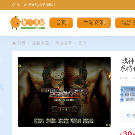
HI，欢迎来到桔子源码！
首页
手游资源
端游
首页
最新资源
手游专区
正文
战神
系特
丫头
丨
30
¥