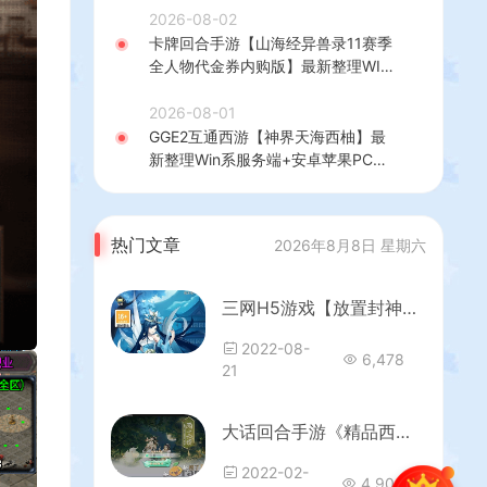
理后台+GM授权后台+简易安卓客户
2026-08-02
端+详细搭建教程+视频教程
卡牌回合手游【山海经异兽录11赛季
全人物代金券内购版】最新整理WIN
系服务端+授权GM后台+管理后台
+热更修改工具+安卓+详细搭建教程
2026-08-01
GGE2互通西游【神界天海西柚】最
新整理Win系服务端+安卓苹果PC三
端+内置GM工具+全套源码+详细搭
建教程
热门文章
2026年8月8日 星期六
三网H5游戏【放置封神H5】最新整理Linux手工服务端+GM后台
2022-08-
6,478
21
大话回合手游《精品西游之紫禁之巅修复版》最新整理WIN系服务端+安卓苹果双端+GM后台+详细搭建教程
2022-02-
4,906