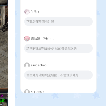
丫头：
下载好压里面有注释
劉品妍 （Vivi）：
請問解压密码是多少 給的都是錯誤的
ainidechao：
群主账号注册码是错的，不能注册账号
a111869：
这个下载错误是怎么回事