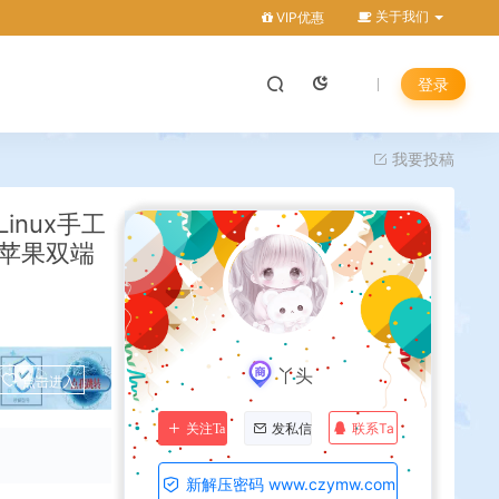
关于我们
VIP优惠
登录
我要投稿
nux手工
卓苹果双端
丫头
点击进入
联系Ta
关注Ta
发私信
新解压密码 www.czymw.com