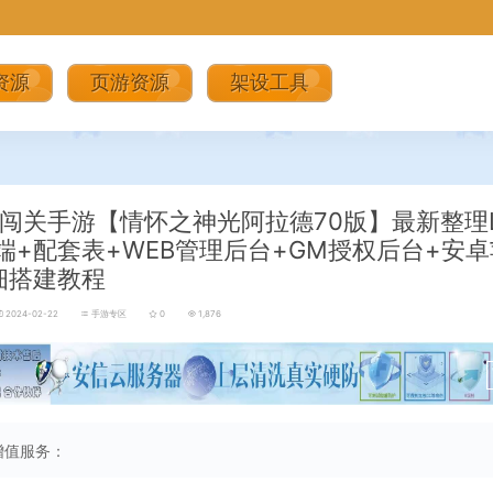
资源
页游资源
架设工具
闯关手游【情怀之神光阿拉德70版】最新整理Li
端+配套表+WEB管理后台+GM授权后台+安
细搭建教程
2024-02-22
手游专区
0
1,876
增值服务：