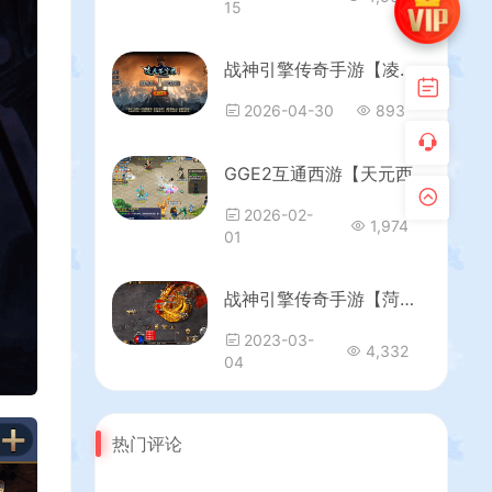
15
战神引擎传奇手游【凌天苍穹录七大陆单职业第二季[小兰插件免授权]】最新整理Win系特色端+安卓苹果双端+GM授权后台+详细搭建教程
2026-04-30
893
GGE2互通西游【天元西游】最新整理Win系服务端+安卓苹果PC三端互通+攻略+全套源码+详细搭建教程
2026-02-
1,974
01
战神引擎传奇手游【菏泽传奇白猪版】最新整理WIN系特色服务端+安卓苹果双端+GM后台+详细搭建教程
2023-03-
4,332
04
热门评论