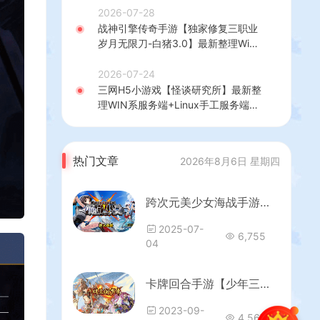
建教程
2026-07-28
战神引擎传奇手游【独家修复三职业
岁月无限刀-白猪3.0】最新整理Win
系特色服务端+安卓苹果双端+GM授
权后台+详细搭建教程
2026-07-24
三网H5小游戏【怪谈研究所】最新整
理WIN系服务端+Linux手工服务端
+详细搭建教程
热门文章
2026年8月6日 星期四
跨次元美少女海战手游【少女战舰】最新整理WIN系半手工服务端+本地注册+安卓+详细搭建教程
2025-07-
6,755
04
卡牌回合手游【少年三国志焰金第三代完整版】最新整理Linux手工服务端+CDK卡密授权后台+GM授权后台+安卓+详细搭建教程
2023-09-
4,567