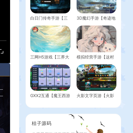
白日门传奇手游【三
3D魔幻手游【奇迹地
职业跨越千年】最新
下城】最新整理Win
整理WIN系服务端
系服务端+安卓苹果
+安卓苹果双端+GM
双端+GM后台+详细
后台+详细搭建教程
搭建教程
三网H5游戏【三界大
模拟经营手游【这村
乱斗H5】最新整理
有稻田新18僚属版】
Win一键服务端+多区
最新整理Linux手工服
跨服+GM授权后台
务端+赛季修改教程
+详细搭建教程
+管理后台+多功能后
台+GM授权后台+安
卓苹果双端+详细搭
GXX2互通【魔王西游
火影文字页游【火影
建教程+视频教程
九黎城】最新整理单
竞技场】最新整理
机一键即玩端+Win系
WIN系服务端+管理
服务端+安卓+PC客
后台+详细搭建教程
户端+全套源码+详细
桔子源码
搭建教程+视频教程