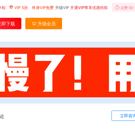
米粒
VIP 5折、终身VIP免费
升级VIP
开通VIP尊享优惠特权
点赞 (
0
)
立即下载
升级会员
立即咨
论