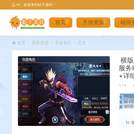
HI，欢迎来到桔子源码！
首页
手游资源
端游
首页
最新资源
手游专区
正文
横版
服务
+详
丫头
丨