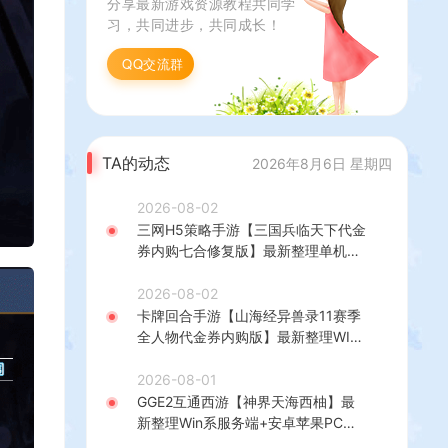
分享最新游戏资源教程共同学
习，共同进步，共同成长！
QQ交流群
TA的动态
2026年8月6日 星期四
2026-08-02
三网H5策略手游【三国兵临天下代金
券内购七合修复版】最新整理单机一
键即玩镜像端+Linux手工服务端+管
理后台+GM授权后台+简易安卓客户
2026-08-02
端+详细搭建教程+视频教程
卡牌回合手游【山海经异兽录11赛季
全人物代金券内购版】最新整理WIN
系服务端+授权GM后台+管理后台
+热更修改工具+安卓+详细搭建教程
2026-08-01
GGE2互通西游【神界天海西柚】最
新整理Win系服务端+安卓苹果PC三
端+内置GM工具+全套源码+详细搭