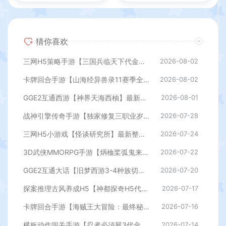
猜你喜欢
三网H5策略手游【三国兵临天下代金券内购七合修复版】最新整理单机一键即玩镜像端+Linux手工服务端+管理后台+GM授权后台+简易安卓客户端+详细搭建教程+视频教程
2026-08-02
卡牌回合手游【山海经异兽录11赛季全人物代金券内购版】最新整理WIN系服务端+授权GM后台+管理后台+热更修改工具+安卓+详细搭建教程
2026-08-02
GGE2互通西游【神界天海西柚】最新整理Win系服务端+安卓苹果PC三端+内置GM工具+全套源码+详细搭建教程
2026-08-01
战神引擎传奇手游【独家修复三职业岁月无限刀-白猪3.0】最新整理Win系特色服务端+安卓苹果双端+GM授权后台+详细搭建教程
2026-07-28
三网H5小游戏【怪谈研究所】最新整理WIN系服务端+Linux手工服务端+详细搭建教程
2026-07-24
3D武侠MMORPG手游【焫桖桨弧鬼来7职业精修代金券内购版】最新整Linux手工服务端+安卓苹果双端+CDK授权后台+详细搭建教程
2026-07-22
GGE2互通大话【旧梦西游3-4种族切换】最新整理Win系服务端+安卓PC互通客户端+内置GM工具+全套源码+详细搭建教程
2026-07-20
探案推理古风养成H5【神都探奇H5代金券内购版】最新整理单机一键即玩镜像端+Linux手工服务端+CDK授权后台+详细搭建教程
2026-07-17
卡牌回合手游【海贼王大冒险：最终秘宝多区跨服版】最新整理单机一键即玩镜像端+Linux手工服务端+管理后台+CDK授权后台+安卓+详细搭建教程
2026-07-16
横板动作闯关手游【忍者必須屍3代金券内购版】最新整理单机一键即玩镜像端+Linux手工服务端+安卓苹果双端+前后端全套源码+CDK授权后台+详细搭建教程
2026-07-14