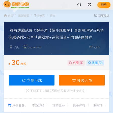
登录
首页
最新资源
手游专区
正文
我要投稿
稀有典藏武侠卡牌手游【萌斗魏蜀吴】最新整理Win系特
色服务端+安卓苹果双端+运营后台+详细搭建教程
丫头
2024-10-07
3,571
30
点赞 (
1
)
收藏 (0)
¥
米粒
立即下载
升级会员
下载不了？请联系网站客服提交链接错误！
手游源码
端游源码
页游源码
服务端
增值服务：