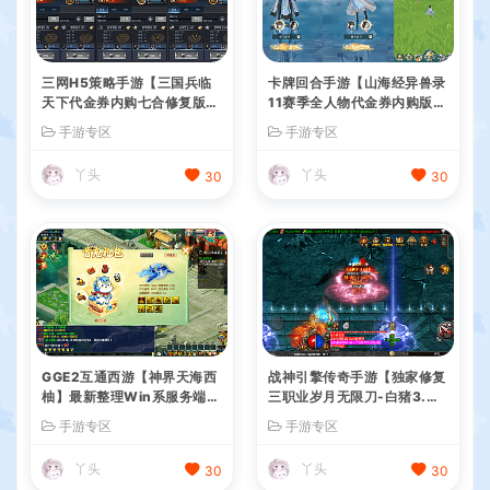
三网H5策略手游【三国兵临
卡牌回合手游【山海经异兽录
天下代金券内购七合修复版】
11赛季全人物代金券内购版】
最新整理单机一键即玩镜像端
最新整理WIN系服务端+授权
手游专区
手游专区
+Linux手工服务端+管理后台
GM后台+管理后台+热更修改
+GM授权后台+简易安卓客户
工具+安卓+详细搭建教程
丫头
丫头
30
30
端+详细搭建教程+视频教程
GGE2互通西游【神界天海西
战神引擎传奇手游【独家修复
柚】最新整理Win系服务端
三职业岁月无限刀-白猪3.
+安卓苹果PC三端+内置GM
0】最新整理Win系特色服务
手游专区
手游专区
工具+全套源码+详细搭建教
端+安卓苹果双端+GM授权后
程
台+详细搭建教程
丫头
丫头
30
30