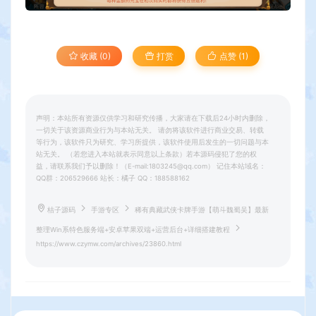
收藏 (0)
打赏
点赞 (
1
)
声明：本站所有资源仅供学习和研究传播，大家请在下载后24小时内删除，
一切关于该资源商业行为与本站无关。 请勿将该软件进行商业交易、转载
等行为，该软件只为研究、学习所提供，该软件使用后发生的一切问题与本
站无关。 （若您进入本站就表示同意以上条款）若本源码侵犯了您的权
益，请联系我们予以删除！（E-mail:1803245@qq.com） 记住本站域名：
QQ群：206529666 站长：橘子 QQ：188588162
桔子源码
手游专区
稀有典藏武侠卡牌手游【萌斗魏蜀吴】最新
整理Win系特色服务端+安卓苹果双端+运营后台+详细搭建教程
https://www.czymw.com/archives/23860.html