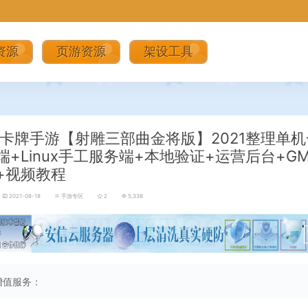
资源
页游资源
架设工具
卡牌手游【射雕三部曲金将版】2021整理单
端+Linux手工服务端+本地验证+运营后台+G
+视频教程
2021-08-18
手游专区
2
5,338
增值服务：