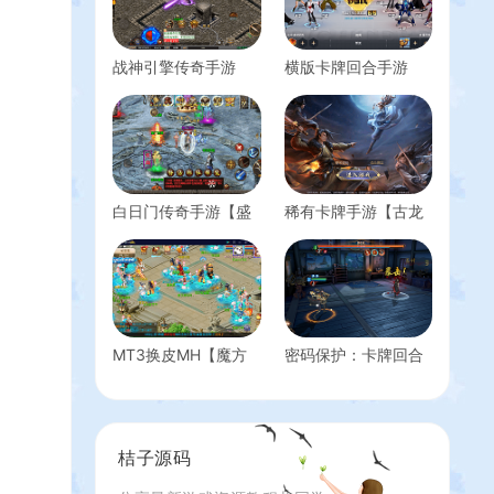
战神引擎传奇手游
横版卡牌回合手游
【再战风云单职业六
【SNK全明星激斗代
大陆】最新整理WIN
金券内购修复版】最
系复古服务端+安卓
新整理单机一键即玩
苹果双端+GM后台
镜像端+Linux手工服
+详细搭建教程
务端+安卓苹果双端
+管理后台+CDK授权
白日门传奇手游【盛
稀有卡牌手游【古龙
后台+详细搭建教程
世传奇单职业】最新
群侠传2-燕南天清档
整理Win系特色服务
版】最新整理WIN系
端+安卓苹果双端
特色服务端+安卓苹
+GM后台+详细搭建
果双端+本地验证
教程
+GM后台+详细搭建
教程
MT3换皮MH【魔方
密码保护：卡牌回合
西游3】最新整理
手游【奇譚mu域人优
Linux手工服务端+安
化定制版】最新整理
卓苹果双端+GM后台
单机一键即玩镜像端
+详细搭建教程+全套
+Linux手工服务端
桔子源码
源码+赞助攻略掉落
+管理后台+CDK授权
说明
后台+安卓苹果双端