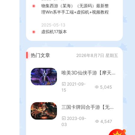
物集西游（某海）（无源码）最新整
理Win系半手工端+虚拟机+视频教程
2025-05-13
虚拟机17版本
热门文章
2026年8月7日 星期五
唯美3D仙侠手游【摩天记3D】最新整理Win一键既玩服务端+GM运营后台+视频教程【站长亲测】
2021-09-
5,045
15
三国卡牌回合手游【无敌三国魔神版】最新整理Win系服务端+安卓苹果双端+管理后台+GM授权后台+详细搭建教程
2023-09-
4,547
03