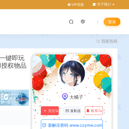
关于我们
VIP优惠
登录
我要投稿
机一键即玩
M授权物品
大橘子
点击进入
联系Ta
关注Ta
发私信
新解压密码 www.czymw.com