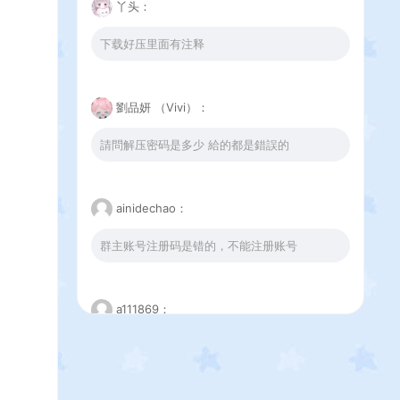
丫头：
下载好压里面有注释
劉品妍 （Vivi）：
請問解压密码是多少 給的都是錯誤的
ainidechao：
群主账号注册码是错的，不能注册账号
a111869：
这个下载错误是怎么回事