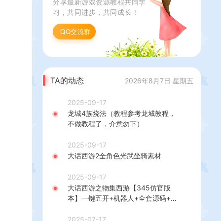
分享最新游戏资源教程共同学
+详细搭建教程
习，共同进步，共同成长！
QQ交流群
TA的动态
2026年8月7日 星期五
2025-09-17
龙城4族烧法（教程参考龙城教程，
不做教程了，介意勿下）
2025-09-17
大话西游2全角色光武坐骑素材
2025-09-17
大话西游之物集西游【345仿官版
本】一键五开+机器人+全套源码+超
多玩法+活动+超级后台+阴阳解卦
+视频教程
2025-07-17