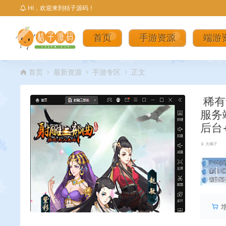
HI，欢迎来到桔子源码！
首页
手游资源
端游
首页
最新资源
手游专区
正文
稀有
服务
后台
大橘子
丨