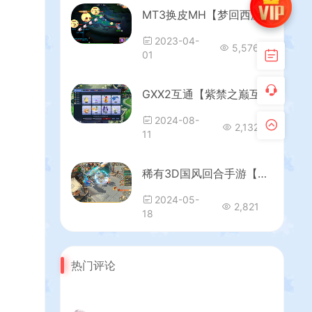
MT3换皮MH【梦回西游】最新整理Linux手工服务端+安卓苹果双端+GM后台+详细搭建教程
2023-04-
5,576
01
GXX2互通【紫禁之巅互通定制版】最新整理单机一键端+Win系服务端+安卓+PC客户端+全套源码+详细搭建教程
2024-08-
2,132
11
稀有3D国风回合手游【万灵山海之镜修复版】最新整理Linux手工服务端+安卓苹果双端+GM授权后台+假人陪玩+详细搭建教程+视频教程
2024-05-
2,821
18
热门评论