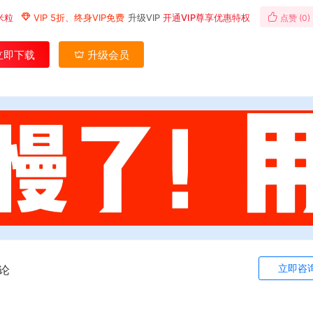
米粒
VIP 5折、终身VIP免费
升级VIP
开通VIP尊享优惠特权
点赞 (
0
)
立即下载
升级会员
立即咨
论