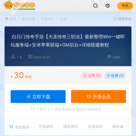
登录
首页
最新资源
手游专区
正文
我要投稿
白日门传奇手游【大圣传奇三职业】最新整理Win一键即
玩服务端+安卓苹果双端+GM后台+详细搭建教程
丫头
2023-12-25
1,669
30
点赞 (
0
)
收藏 (1)
¥
米粒
立即下载
升级会员
下载不了？请联系网站客服提交链接错误！
手游源码
端游源码
页游源码
服务端
增值服务：