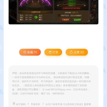
收藏 (1)
打赏
点赞 (
0
)
声明：本站所有资源仅供学习和研究传播，大家请在下载后24小时内删除，
一切关于该资源商业行为与本站无关。 请勿将该软件进行商业交易、转载
等行为，该软件只为研究、学习所提供，该软件使用后发生的一切问题与本
站无关。 （若您进入本站就表示同意以上条款）若本源码侵犯了您的权
益，请联系我们予以删除！（E-mail:1803245@qq.com） 记住本站域名：
QQ群：206529666 站长：橘子 QQ：188588162
桔子源码
手游专区
白日门传奇手游【大圣传奇三职业】最新整