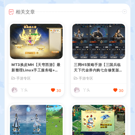
相关文章
MT3换皮MH【天穹西游】最
三网H5策略手游【三国兵临
新整理Linux手工服务端+安
天下代金券内购七合修复版】
卓苹果双端+GM后台+详细搭
最新整理单机一键即玩镜像端
手游专区
手游专区
建教程+全套源码+视频教程
+Linux手工服务端+管理后台
+GM授权后台+简易安卓客户
丫头
丫头
30
30
端+详细搭建教程+视频教程