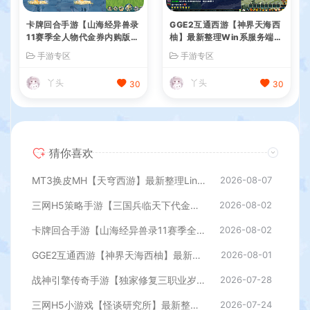
卡牌回合手游【山海经异兽录
GGE2互通西游【神界天海西
11赛季全人物代金券内购版】
柚】最新整理Win系服务端
最新整理WIN系服务端+授权
+安卓苹果PC三端+内置GM
手游专区
手游专区
GM后台+管理后台+热更修改
工具+全套源码+详细搭建教
工具+安卓+详细搭建教程
程
丫头
丫头
30
30
猜你喜欢
MT3换皮MH【天穹西游】最新整理Linux手工服务端+安卓苹果双端+GM后台+详细搭建教程+全套源码+视频教程
2026-08-07
三网H5策略手游【三国兵临天下代金券内购七合修复版】最新整理单机一键即玩镜像端+Linux手工服务端+管理后台+GM授权后台+简易安卓客户端+详细搭建教程+视频教程
2026-08-02
卡牌回合手游【山海经异兽录11赛季全人物代金券内购版】最新整理WIN系服务端+授权GM后台+管理后台+热更修改工具+安卓+详细搭建教程
2026-08-02
GGE2互通西游【神界天海西柚】最新整理Win系服务端+安卓苹果PC三端+内置GM工具+全套源码+详细搭建教程
2026-08-01
战神引擎传奇手游【独家修复三职业岁月无限刀-白猪3.0】最新整理Win系特色服务端+安卓苹果双端+GM授权后台+详细搭建教程
2026-07-28
三网H5小游戏【怪谈研究所】最新整理WIN系服务端+Linux手工服务端+详细搭建教程
2026-07-24