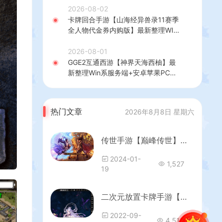
理后台+GM授权后台+简易安卓客户
2026-08-02
端+详细搭建教程+视频教程
卡牌回合手游【山海经异兽录11赛季
全人物代金券内购版】最新整理WIN
系服务端+授权GM后台+管理后台
+热更修改工具+安卓+详细搭建教程
2026-08-01
GGE2互通西游【神界天海西柚】最
新整理Win系服务端+安卓苹果PC三
端+内置GM工具+全套源码+详细搭
建教程
热门文章
2026年8月8日 星期六
传世手游【巅峰传世】最新整理单机一键既玩服务端+Linux手工服务端+安卓苹果双端+GM授权后台+详细搭建教程
2024-01-
1,527
19
二次元放置卡牌手游【塞壬孟婆】最新整理Linux本地学习手工服务端+安卓+多功能GM授权后台+详细搭建教程
2022-09-
4,518