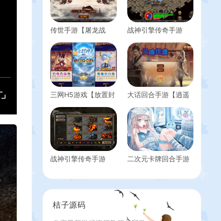
传世手游【屠龙战
战神引擎传奇手游
纪】最新整理Linux手
【1.76兄弟复古传奇
工服务端+安卓苹果
[白猪3.1]】最新整理
双端+GM授权后台
WIN系复古服务端
+详细搭建教程
+安卓苹果双端+GM
授权后台+详细搭建
教程
三网H5游戏【放置封
大话回合手游【逍遥
神侠客道防官完整
西游之灵魂摆渡】最
版】最新整理Linux手
新整理Linux手工服务
工服务端+管理后台
端+安卓苹果双端
+GM授权后台+详细
+GM后台+详细搭建
搭建教程
教程
战神引擎传奇手游
二次元卡牌回合手游
【笔墨传奇[小兰插件
【女神之光西王母
免授权]】最新整理
3333级内购版】最新
Win系特色端+安卓苹
整理单机一键即玩镜
果双端+GM授权后台
像端+Linux手工服务
桔子源码
+详细搭建教程
端+安卓+多区跨服
+自定义英雄+自定义