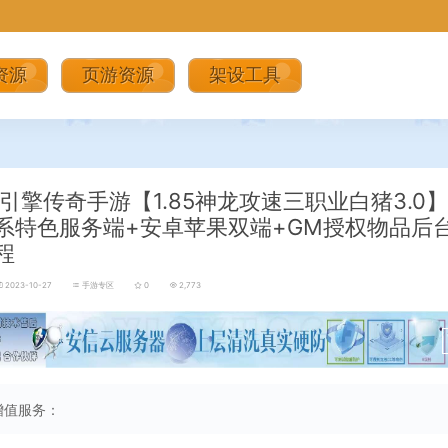
资源
页游资源
架设工具
引擎传奇手游【1.85神龙攻速三职业白猪3.0
N系特色服务端+安卓苹果双端+GM授权物品后
程
2023-10-27
手游专区
0
2,773
增值服务：