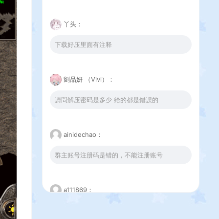
丫头：
下载好压里面有注释
劉品妍 （Vivi）：
請問解压密码是多少 給的都是錯誤的
ainidechao：
群主账号注册码是错的，不能注册账号
a111869：
这个下载错误是怎么回事