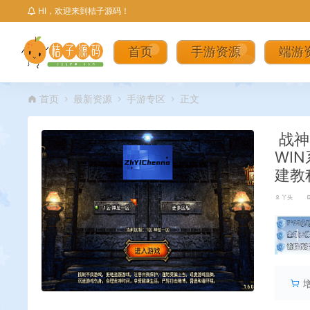
HI，欢迎来到桔子源码！
首页
手游资源
端游
首页
最新资源
手游专区
正文
战神
WI
建教
丫头
丨