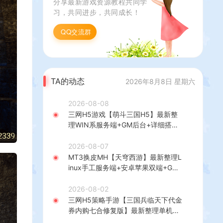
分享最新游戏资源教程共同学
符文+GM授权后台
习，共同进步，共同成长！
+详细搭建教程+视频
教程
QQ交流群
TA的动态
2026年8月8日 星期六
2026-08-08
三网H5游戏【萌斗三国H5】最新整
理WIN系服务端+GM后台+详细搭建
教程
2026-08-07
MT3换皮MH【天穹西游】最新整理L
inux手工服务端+安卓苹果双端+GM
后台+详细搭建教程+全套源码+视频
教程
2026-08-02
三网H5策略手游【三国兵临天下代金
券内购七合修复版】最新整理单机一
键即玩镜像端+Linux手工服务端+管