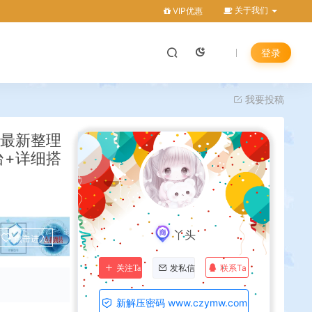
关于我们
VIP优惠
登录
我要投稿
】最新整理
台+详细搭
丫头
点击进入
联系Ta
关注Ta
发私信
新解压密码 www.czymw.com