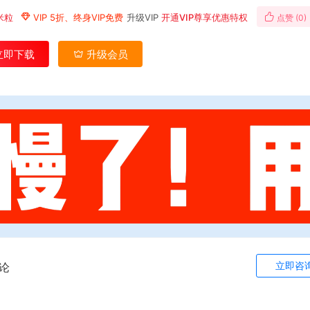
米粒
VIP 5折、终身VIP免费
升级VIP
开通VIP尊享优惠特权
点赞 (
0
)
立即下载
升级会员
立即咨
论