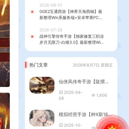
+热更修改工具+安卓+详细搭建教程
2026-08-01
GGE2互通西游【神界天海西柚】最
新整理Win系服务端+安卓苹果PC三
端+内置GM工具+全套源码+详细搭
建教程
2026-07-28
战神引擎传奇手游【独家修复三职业
岁月无限刀-白猪3.0】最新整理Win
系特色服务端+安卓苹果双端+GM授
权后台+详细搭建教程
热门文章
2026年8月7日 星期五
仙侠风传奇手游【陡撰武林本地验证版】最新整理WIN系服务端+安卓苹果双端+管理后台+GM授权后台+详细搭建教程
2025-04-
1,606
08
模拟经营手游【种X新18僚属版】最新整理单机一键即玩镜像端+Linux手工服务端+赛季修改教程+管理后台+多功能后台+GM授权后台+安卓苹果双端+详细搭建教程+视频教程
2025-10-
1,066