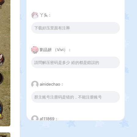
丫头：
下载好压里面有注释
劉品妍 （Vivi）：
請問解压密码是多少 給的都是錯誤的
ainidechao：
群主账号注册码是错的，不能注册账号
a111869：
这个下载错误是怎么回事