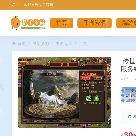
HI，欢迎来到桔子源码！
首页
手游资源
端游
首页
最新资源
手游专区
正文
传世
服务
丫头
丨
30
¥