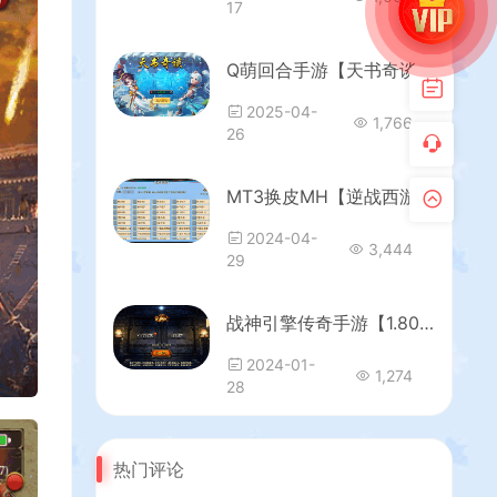
17
Q萌回合手游【天书奇谈3D巅峰修复版】最新整理单机一键即玩镜像端+Linux手工服务端+多区跨服+加解密工具+CDK授权后台+安卓苹果双端+详细搭建教程+视频教程
2025-04-
1,766
26
MT3换皮MH【逆战西游3超变突破挂机版】最新整理Linux手工服务端+全套源码+攻略+管理后台+GM后台+安卓苹果双端+详细搭建教程
2024-04-
3,444
29
战神引擎传奇手游【1.80通天传奇复古魔龙-白猪3.1】最新整理Win系复古服务端+安卓苹果双端+GM授权后台+详细搭建教程
2024-01-
1,274
28
热门评论