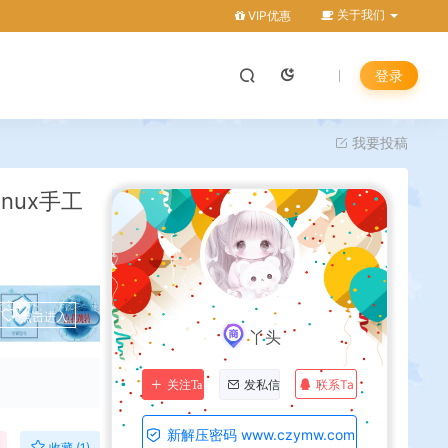
关于我们
VIP优惠
登录
我要投稿
nux手工
程
点击进入
丫头
联系Ta
关注Ta
发私信
新解压密码 www.czymw.com
收藏 (1)