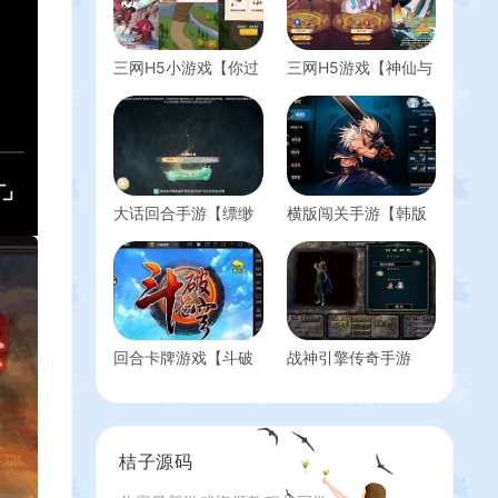
三网H5小游戏【你过
三网H5游戏【神仙与
来啊】最新整理WIN
妖怪H5】最新整理
系服务端+Linux手工
Win系服务端+多区
服务端+详细搭建教
+GM后台+详细搭建
程
教程
大话回合手游【缥缈
横版闯关手游【韩版
西游之武曜台孩子升
DOF】最新整理WIN
级版】最新整理Linux
系服务端+安卓+详细
手工服务端+管理后
搭建教程+GM邮件后
台+CDK授权后台
台+GM工具+不限制
2.0+安卓苹果双端
IP+视频教程
+详细搭建教程+视频
回合卡牌游戏【斗破
战神引擎传奇手游
教程
苍穹觉醒版】最新整
【浅月冰雪打金版】
理Win系一键服务端
最新整理WIN系特色
+安卓苹果双端+充值
服务端+安卓苹果双
后台+详细搭建教程
端+GM后台+详细搭
桔子源码
建教程