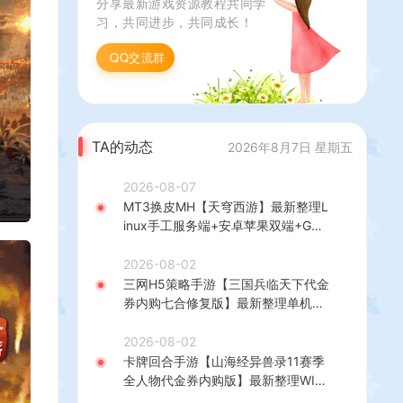
分享最新游戏资源教程共同学
习，共同进步，共同成长！
QQ交流群
TA的动态
2026年8月7日 星期五
2026-08-07
MT3换皮MH【天穹西游】最新整理L
inux手工服务端+安卓苹果双端+GM
后台+详细搭建教程+全套源码+视频
教程
2026-08-02
三网H5策略手游【三国兵临天下代金
券内购七合修复版】最新整理单机一
键即玩镜像端+Linux手工服务端+管
理后台+GM授权后台+简易安卓客户
2026-08-02
端+详细搭建教程+视频教程
卡牌回合手游【山海经异兽录11赛季
全人物代金券内购版】最新整理WIN
系服务端+授权GM后台+管理后台