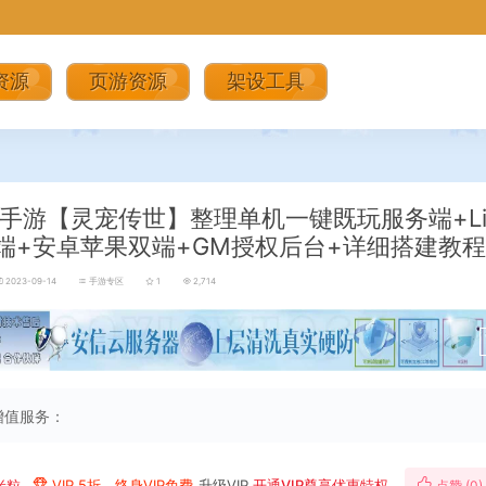
资源
页游资源
架设工具
手游【灵宠传世】整理单机一键既玩服务端+Li
端+安卓苹果双端+GM授权后台+详细搭建教
2023-09-14
手游专区
1
2,714
增值服务：
米粒
VIP 5折、终身VIP免费
升级VIP
开通VIP尊享优惠特权
点赞 (
0
)