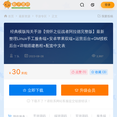
登录
首页
最新资源
手游专区
正文
我要投稿
经典横版闯关手游【情怀之征战者阿拉德完整版】最新
整理Linux手工服务端+安卓苹果双端+运营后台+GM授权
后台+详细搭建教程+配套中文表
丫头
2023-08-28
3,997
30
点赞 (
1
)
收藏 (3)
¥
米粒
立即下载
升级会员
下载不了？请联系网站客服提交链接错误！
手游源码
端游源码
页游源码
服务端
增值服务：