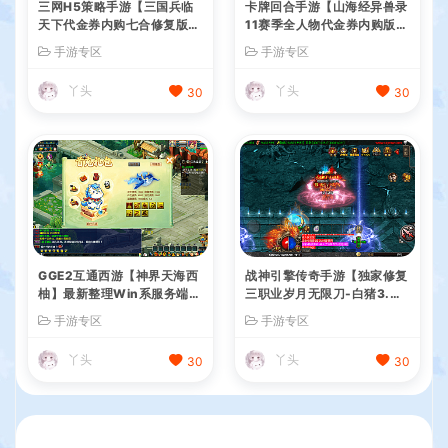
三网H5策略手游【三国兵临
卡牌回合手游【山海经异兽录
天下代金券内购七合修复版】
11赛季全人物代金券内购版】
最新整理单机一键即玩镜像端
最新整理WIN系服务端+授权
手游专区
手游专区
+Linux手工服务端+管理后台
GM后台+管理后台+热更修改
+GM授权后台+简易安卓客户
工具+安卓+详细搭建教程
丫头
丫头
30
30
端+详细搭建教程+视频教程
GGE2互通西游【神界天海西
战神引擎传奇手游【独家修复
柚】最新整理Win系服务端
三职业岁月无限刀-白猪3.
+安卓苹果PC三端+内置GM
0】最新整理Win系特色服务
手游专区
手游专区
工具+全套源码+详细搭建教
端+安卓苹果双端+GM授权后
程
台+详细搭建教程
丫头
丫头
30
30