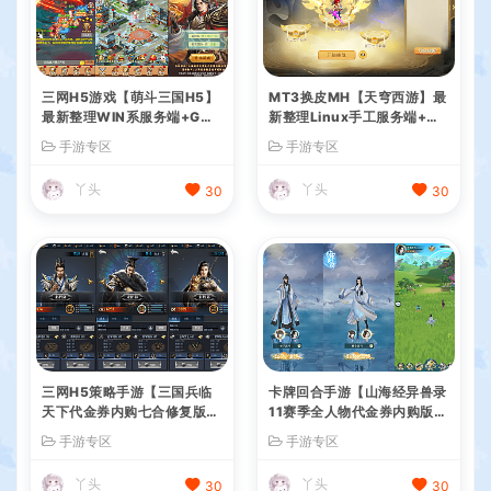
三网H5游戏【萌斗三国H5】
MT3换皮MH【天穹西游】最
最新整理WIN系服务端+GM
新整理Linux手工服务端+安
后台+详细搭建教程
卓苹果双端+GM后台+详细搭
手游专区
手游专区
建教程+全套源码+视频教程
丫头
丫头
30
30
三网H5策略手游【三国兵临
卡牌回合手游【山海经异兽录
天下代金券内购七合修复版】
11赛季全人物代金券内购版】
最新整理单机一键即玩镜像端
最新整理WIN系服务端+授权
手游专区
手游专区
+Linux手工服务端+管理后台
GM后台+管理后台+热更修改
+GM授权后台+简易安卓客户
工具+安卓+详细搭建教程
丫头
丫头
30
30
端+详细搭建教程+视频教程