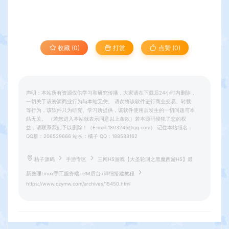
收藏 (0)
打赏
点赞 (
0
)
声明：本站所有资源仅供学习和研究传播，大家请在下载后24小时内删除，
一切关于该资源商业行为与本站无关。 请勿将该软件进行商业交易、转载
等行为，该软件只为研究、学习所提供，该软件使用后发生的一切问题与本
站无关。 （若您进入本站就表示同意以上条款）若本源码侵犯了您的权
益，请联系我们予以删除！（E-mail:1803245@qq.com） 记住本站域名：
QQ群：206529666 站长：橘子 QQ：188588162
桔子源码
手游专区
三网H5游戏【大圣轮回之黑魔西游H5】最
新整理Linux手工服务端+GM后台+详细搭建教程
https://www.czymw.com/archives/15450.html