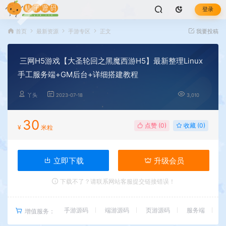
登录
首页
最新资源
手游专区
正文
我要投稿
三网H5游戏【大圣轮回之黑魔西游H5】最新整理Linux
手工服务端+GM后台+详细搭建教程
丫头
2023-07-18
3,010
30
点赞 (
0
)
收藏 (0)
¥
米粒
立即下载
升级会员
下载不了？请联系网站客服提交链接错误！
手游源码
端游源码
页游源码
服务端
增值服务：