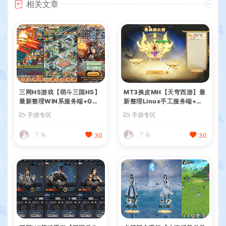
相关文章
三网H5游戏【萌斗三国H5】
MT3换皮MH【天穹西游】最
最新整理WIN系服务端+GM
新整理Linux手工服务端+安
后台+详细搭建教程
卓苹果双端+GM后台+详细搭
手游专区
手游专区
建教程+全套源码+视频教程
丫头
丫头
30
30