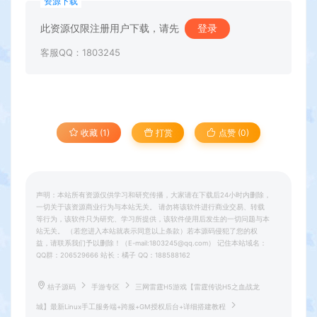
资源下载
此资源仅限注册用户下载，请先
登录
客服QQ：1803245
收藏 (1)
打赏
点赞 (
0
)
声明：本站所有资源仅供学习和研究传播，大家请在下载后24小时内删除，
一切关于该资源商业行为与本站无关。 请勿将该软件进行商业交易、转载
等行为，该软件只为研究、学习所提供，该软件使用后发生的一切问题与本
站无关。 （若您进入本站就表示同意以上条款）若本源码侵犯了您的权
益，请联系我们予以删除！（E-mail:1803245@qq.com） 记住本站域名：
QQ群：206529666 站长：橘子 QQ：188588162
桔子源码
手游专区
三网雷霆H5游戏【雷霆传说H5之血战龙
城】最新Linux手工服务端+跨服+GM授权后台+详细搭建教程