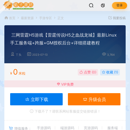
登录
首页
最新资源
手游专区
正文
我要投稿
三网雷霆H5游戏【雷霆传说H5之血战龙城】最新Linux
手工服务端+跨服+GM授权后台+详细搭建教程
丫头
2023-07-13
3,764
0
点赞 (
0
)
收藏 (1)
¥
米粒
VIP免费
立即下载
升级会员
下载不了？请联系网站客服提交链接错误！
手游源码
端游源码
页游源码
服务端
增值服务：