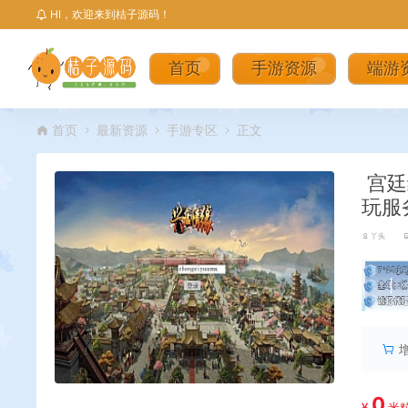
HI，欢迎来到桔子源码！
首页
手游资源
端游
首页
最新资源
手游专区
正文
宫廷
玩服
丫头
丨
0
¥
米