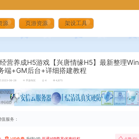
资源
页游资源
架设工具
经营养成H5游戏【兴唐情缘H5】最新整理Wi
务端+GM后台+详细搭建教程
2023-06-28
手游专区
4
4,875
增值服务：
粒
VIP免费
升级VIP
开通VIP尊享优惠特权
点赞 (
0
)