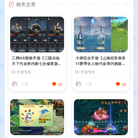
相关文章
三网H5策略手游【三国兵临
卡牌回合手游【山海经异兽录
天下代金券内购七合修复版】
11赛季全人物代金券内购版】
最新整理单机一键即玩镜像端
最新整理WIN系服务端+授权
手游专区
手游专区
+Linux手工服务端+管理后台
GM后台+管理后台+热更修改
+GM授权后台+简易安卓客户
工具+安卓+详细搭建教程
丫头
丫头
30
30
端+详细搭建教程+视频教程