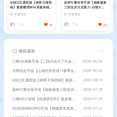
GGE2互通西游【神界天海西
战神引擎传奇手游【独家修复
柚】最新整理Win系服务端
三职业岁月无限刀-白猪3.
+安卓苹果PC三端+内置GM
0】最新整理Win系特色服务
手游专区
手游专区
工具+全套源码+详细搭建教
端+安卓苹果双端+GM授权后
程
台+详细搭建教程
丫头
丫头
30
30
猜你喜欢
三网H5策略手游【三国兵临天下代金券内购七合修复版】最新整理单机一键即玩镜像端+Linux手工服务端+管理后台+GM授权后台+简易安卓客户端+详细搭建教程+视频教程
2026-08-02
卡牌回合手游【山海经异兽录11赛季全人物代金券内购版】最新整理WIN系服务端+授权GM后台+管理后台+热更修改工具+安卓+详细搭建教程
2026-08-02
GGE2互通西游【神界天海西柚】最新整理Win系服务端+安卓苹果PC三端+内置GM工具+全套源码+详细搭建教程
2026-08-01
战神引擎传奇手游【独家修复三职业岁月无限刀-白猪3.0】最新整理Win系特色服务端+安卓苹果双端+GM授权后台+详细搭建教程
2026-07-28
三网H5小游戏【怪谈研究所】最新整理WIN系服务端+Linux手工服务端+详细搭建教程
2026-07-24
3D武侠MMORPG手游【焫桖桨弧鬼来7职业精修代金券内购版】最新整Linux手工服务端+安卓苹果双端+CDK授权后台+详细搭建教程
2026-07-22