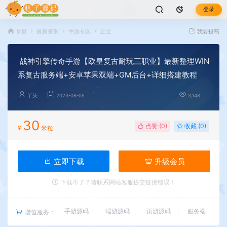
登录
首页
最新资源
手游专区
正文
我要投稿
战神引擎传奇手游【欧皇复古耐玩三职业】最新整理WIN
系复古服务端+安卓苹果双端+GM后台+详细搭建教程
丫头
2023-06-05
3,148
30
点赞 (
0
)
收藏 (0)
¥
米粒
立即下载
升级会员
下载不了？请联系网站客服提交链接错误！
手游源码
端游源码
页游源码
服务端
增值服务：