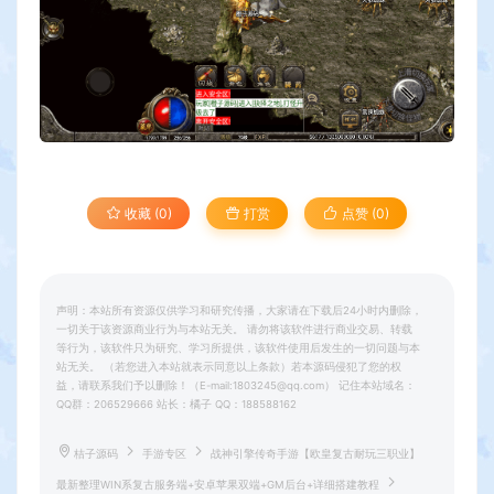
收藏 (0)
打赏
点赞 (
0
)
声明：本站所有资源仅供学习和研究传播，大家请在下载后24小时内删除，
一切关于该资源商业行为与本站无关。 请勿将该软件进行商业交易、转载
等行为，该软件只为研究、学习所提供，该软件使用后发生的一切问题与本
站无关。 （若您进入本站就表示同意以上条款）若本源码侵犯了您的权
益，请联系我们予以删除！（E-mail:1803245@qq.com） 记住本站域名：
QQ群：206529666 站长：橘子 QQ：188588162
桔子源码
手游专区
战神引擎传奇手游【欧皇复古耐玩三职业】
最新整理WIN系复古服务端+安卓苹果双端+GM后台+详细搭建教程