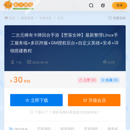
登录
首页
最新资源
手游专区
正文
我要投稿
二次元稀有卡牌回合手游【堕落女神】最新整理Linux手
工服务端+多区跨服+GM授权后台+自定义英雄+安卓+详
细搭建教程
丫头
2023-05-10
5,173
30
点赞 (
0
)
收藏 (0)
¥
米粒
立即下载
升级会员
下载不了？请联系网站客服提交链接错误！
手游源码
端游源码
页游源码
服务端
增值服务：