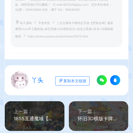
益，请联系我们予以删除！（E-mail:1803245@qq.com） 记住本站域名：
QQ群：206529666 站长：橘子 QQ：188588162
桔子源码
手游专区
二次元稀有卡牌回合手游【堕落女神】最新
整理Linux手工服务端+多区跨服+GM授权后台+自定义英雄+安卓+详细搭建
教程
https://www.czymw.com/archives/12473.html
丫头
复制本文链接
上一篇：
下一篇：
1655互通魔域【真混沌版本】最新整理Win系半手工服务端+本地验证+本地注册+全套工具+详细搭建教程
怀旧3D横版卡牌回合手游【口袋觉醒27SS闪光超梦X】最新整理Ubuntu手工服务端+管理后台+GM授权后台+安卓苹果双端+详细搭建教程