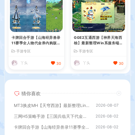
卡牌回合手游【山海经异兽录
GGE2互通西游【神界天海西
11赛季全人物代金券内购版】
柚】最新整理Win系服务端
最新整理WIN系服务端+授权
+安卓苹果PC三端+内置GM
手游专区
手游专区
GM后台+管理后台+热更修改
工具+全套源码+详细搭建教
工具+安卓+详细搭建教程
程
丫头
丫头
30
30
猜你喜欢
MT3换皮MH【天穹西游】最新整理Linux手工服务端+安卓苹果双端+GM后台+详细搭建教程+全套源码+视频教程
2026-08-07
三网H5策略手游【三国兵临天下代金券内购七合修复版】最新整理单机一键即玩镜像端+Linux手工服务端+管理后台+GM授权后台+简易安卓客户端+详细搭建教程+视频教程
2026-08-02
卡牌回合手游【山海经异兽录11赛季全人物代金券内购版】最新整理WIN系服务端+授权GM后台+管理后台+热更修改工具+安卓+详细搭建教程
2026-08-02