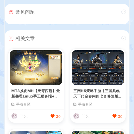
常见问题
相关文章
MT3换皮MH【天穹西游】最
三网H5策略手游【三国兵临
新整理Linux手工服务端+安
天下代金券内购七合修复版】
卓苹果双端+GM后台+详细搭
最新整理单机一键即玩镜像端
手游专区
手游专区
建教程+全套源码+视频教程
+Linux手工服务端+管理后台
+GM授权后台+简易安卓客户
丫头
丫头
30
30
端+详细搭建教程+视频教程