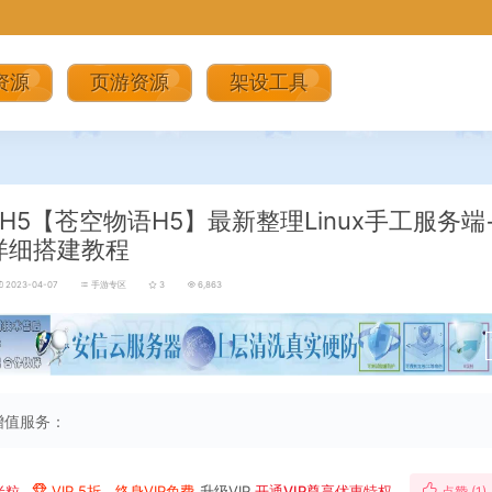
资源
页游资源
架设工具
H5【苍空物语H5】最新整理Linux手工服务端
详细搭建教程
2023-04-07
手游专区
3
6,863
增值服务：
米粒
VIP 5折、终身VIP免费
升级VIP
开通VIP尊享优惠特权
点赞 (
1
)