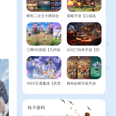
稀有二次元卡牌回合
策略手游【口袋战
手游【宝石新火凤凰
争】最新整理Linux手
马红俊6.5万级内购
工服务端+安卓+运营
版】最新整理Linux手
后台+新版GM后台
工服务端+多区跨服
+详细搭建教程
+自定义英雄+自定义
符文+GM授权后台
三网H5游戏【九州谕
白日门传奇手游【烈
+安卓+详细搭建教程
H5后台完整版】最新
火剑圣】最新整理
+视频教程
整理单机一键即玩镜
Win系特色服务端+安
像端+Linux手工服务
卓+GM后台+详细搭
端+全套源码+GM授
建教程
权后台+详细搭建教
程
1655互通魔域【风雪
稀有砍树开箱手游
天下第二季】最新整
【魔道修仙萧炎代金
理Win系半手工服务
券内购版】最新整理
端+本地验证+本地注
Ubuntu手工服务端
册+全套工具+详细搭
+安卓苹果双端+代理
桔子源码
建教程
后台+GM物品后台
+详细搭建教程+视频