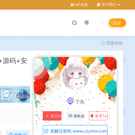
关于我们
VIP优惠
登录
我要投稿
+源码+安
点击进入
丫头
联系Ta
关注Ta
发私信
新解压密码 www.czymw.com
收藏 (3)