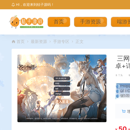
HI，欢迎来到桔子源码！
首页
手游资源
端游
首页
最新资源
手游专区
正文
三网
卓+
丫头
丨
50
¥