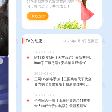
分享最新游戏资源教程共同学
教程
习，共同进步，共同成长！
QQ交流群
TA的动态
2026年8月7日 星期五
2026-08-07
MT3换皮MH【天穹西游】最新整理L
inux手工服务端+安卓苹果双端+GM
后台+详细搭建教程+全套源码+视频
教程
2026-08-02
三网H5策略手游【三国兵临天下代金
券内购七合修复版】最新整理单机一
键即玩镜像端+Linux手工服务端+管
理后台+GM授权后台+简易安卓客户
2026-08-02
端+详细搭建教程+视频教程
卡牌回合手游【山海经异兽录11赛季
全人物代金券内购版】最新整理WIN
系服务端+授权GM后台+管理后台