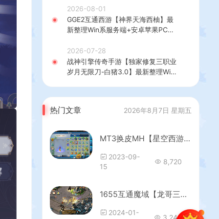
+热更修改工具+安卓+详细搭建教程
2026-08-01
GGE2互通西游【神界天海西柚】最
新整理Win系服务端+安卓苹果PC三
端+内置GM工具+全套源码+详细搭
建教程
2026-07-28
战神引擎传奇手游【独家修复三职业
岁月无限刀-白猪3.0】最新整理Win
系特色服务端+安卓苹果双端+GM授
权后台+详细搭建教程
热门文章
2026年8月7日 星期五
MT3换皮MH【星空西游】最新整理独家手工端+安卓苹果双端+GM后台+详细搭建教程
2023-09-
8,720
15
1655互通魔域【龙哥三职业复古无心版本】最新整理Win系半手工服务端+本地验证+本地注册+全套工具+详细搭建教程+视频教程
2024-01-
3,244