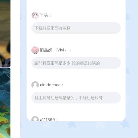
丫头：
下载好压里面有注释
劉品妍 （Vivi）：
請問解压密码是多少 給的都是錯誤的
ainidechao：
群主账号注册码是错的，不能注册账号
a111869：
这个下载错误是怎么回事