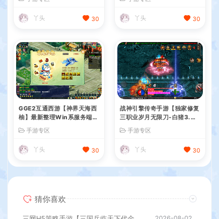
+Linux手工服务端+管理后台
GM后台+管理后台+热更修改
+GM授权后台+简易安卓客户
工具+安卓+详细搭建教程
丫头
丫头
30
30
端+详细搭建教程+视频教程
GGE2互通西游【神界天海西
战神引擎传奇手游【独家修复
柚】最新整理Win系服务端
三职业岁月无限刀-白猪3.
+安卓苹果PC三端+内置GM
0】最新整理Win系特色服务
手游专区
手游专区
工具+全套源码+详细搭建教
端+安卓苹果双端+GM授权后
程
台+详细搭建教程
丫头
丫头
30
30
猜你喜欢
三网H5策略手游【三国兵临天下代金券内购七合修复版】最新整理单机一键即玩镜像端+Linux手工服务端+管理后台+GM授权后台+简易安卓客户端+详细搭建教程+视频教程
2026-08-02