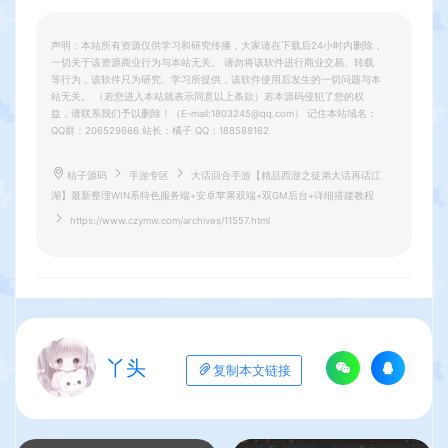
声明：本站所有资源仅供学习和研究传播，大家请在下载后24小时内删除，
一切关于该资源商业行为与本站无关。 请勿将该软件进行商业交易、转载
等行为，该软件只为研究、学习所提供，该软件使用后发生的一切问题与本
站无关。 （若您进入本站就表示同意以上条款）若本源码侵犯了您的权
益，请联系我们予以删除！（E-mail:1803245@qq.com） 记住本站域名：
QQ群：206529666 站长：橘子 QQ：188588162
桔子源码
手游专区
大话回合手游【精品西游之徒弟大话再话江
湖】最新整理WIN系特色服务端+安卓苹果双端+双GM后台+详细搭建教程
https://www.czymw.com/archives/11557.html
丫头
复制本文链接