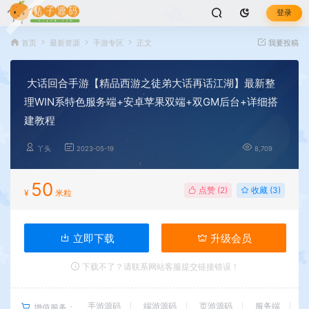
登录
首页
最新资源
手游专区
正文
我要投稿
大话回合手游【精品西游之徒弟大话再话江湖】最新整
理WIN系特色服务端+安卓苹果双端+双GM后台+详细搭
建教程
丫头
2023-05-19
8,709
50
点赞 (
2
)
收藏 (3)
¥
米粒
立即下载
升级会员
下载不了？请联系网站客服提交链接错误！
手游源码
端游源码
页游源码
服务端
增值服务：