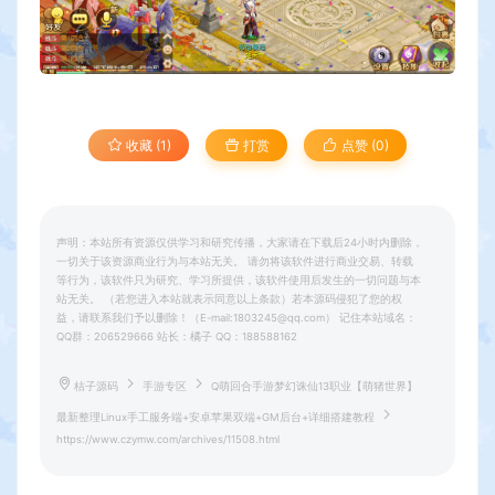
收藏 (1)
打赏
点赞 (
0
)
声明：本站所有资源仅供学习和研究传播，大家请在下载后24小时内删除，
一切关于该资源商业行为与本站无关。 请勿将该软件进行商业交易、转载
等行为，该软件只为研究、学习所提供，该软件使用后发生的一切问题与本
站无关。 （若您进入本站就表示同意以上条款）若本源码侵犯了您的权
益，请联系我们予以删除！（E-mail:1803245@qq.com） 记住本站域名：
QQ群：206529666 站长：橘子 QQ：188588162
桔子源码
手游专区
Q萌回合手游梦幻诛仙13职业【萌猪世界】
最新整理Linux手工服务端+安卓苹果双端+GM后台+详细搭建教程
https://www.czymw.com/archives/11508.html