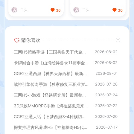
工具+全套源码+详细搭建教
端+安卓苹果双端+GM授权后
程
台+详细搭建教程
丫头
丫头
30
30
猜你喜欢
三网H5策略手游【三国兵临天下代金券内购七合修复版】最新整理单机一键即玩镜像端+Linux手工服务端+管理后台+GM授权后台+简易安卓客户端+详细搭建教程+视频教程
2026-08-02
卡牌回合手游【山海经异兽录11赛季全人物代金券内购版】最新整理WIN系服务端+授权GM后台+管理后台+热更修改工具+安卓+详细搭建教程
2026-08-02
GGE2互通西游【神界天海西柚】最新整理Win系服务端+安卓苹果PC三端+内置GM工具+全套源码+详细搭建教程
2026-08-01
战神引擎传奇手游【独家修复三职业岁月无限刀-白猪3.0】最新整理Win系特色服务端+安卓苹果双端+GM授权后台+详细搭建教程
2026-07-28
三网H5小游戏【怪谈研究所】最新整理WIN系服务端+Linux手工服务端+详细搭建教程
2026-07-24
3D武侠MMORPG手游【焫桖桨弧鬼来7职业精修代金券内购版】最新整Linux手工服务端+安卓苹果双端+CDK授权后台+详细搭建教程
2026-07-22
GGE2互通大话【旧梦西游3-4种族切换】最新整理Win系服务端+安卓PC互通客户端+内置GM工具+全套源码+详细搭建教程
2026-07-20
探案推理古风养成H5【神都探奇H5代金券内购版】最新整理单机一键即玩镜像端+Linux手工服务端+CDK授权后台+详细搭建教程
2026-07-17