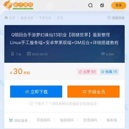
登录
首页
最新资源
手游专区
正文
我要投稿
Q萌回合手游梦幻诛仙13职业【萌猪世界】最新整理
Linux手工服务端+安卓苹果双端+GM后台+详细搭建教程
丫头
2023-03-31
4,364
30
点赞 (
0
)
收藏 (1)
¥
米粒
立即下载
升级会员
下载不了？请联系网站客服提交链接错误！
手游源码
端游源码
页游源码
服务端
增值服务：