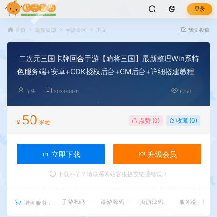
登录
首页
最新资源
手游专区
正文
我要投稿
二次元三国卡牌回合手游【萌将三国】最新整理Win系特
色服务端+安卓+CDK授权后台+GM后台+详细搭建教程
丫头
2023-04-11
6,150
50
点赞 (
0
)
收藏 (0)
¥
米粒
立即下载
升级会员
下载不了？请联系网站客服提交链接错误！
手游源码
端游源码
页游源码
服务端
增值服务：