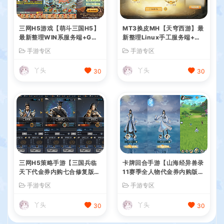
三网H5游戏【萌斗三国H5】
MT3换皮MH【天穹西游】最
最新整理WIN系服务端+GM
新整理Linux手工服务端+安
后台+详细搭建教程
卓苹果双端+GM后台+详细搭
手游专区
手游专区
建教程+全套源码+视频教程
丫头
丫头
30
30
三网H5策略手游【三国兵临
卡牌回合手游【山海经异兽录
天下代金券内购七合修复版】
11赛季全人物代金券内购版】
最新整理单机一键即玩镜像端
最新整理WIN系服务端+授权
手游专区
手游专区
+Linux手工服务端+管理后台
GM后台+管理后台+热更修改
+GM授权后台+简易安卓客户
工具+安卓+详细搭建教程
丫头
丫头
30
30
端+详细搭建教程+视频教程