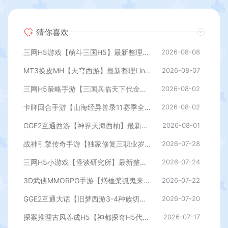
猜你喜欢
三网H5游戏【萌斗三国H5】最新整理WIN系服务端+GM后台+详细搭建教程
2026-08-08
MT3换皮MH【天穹西游】最新整理Linux手工服务端+安卓苹果双端+GM后台+详细搭建教程+全套源码+视频教程
2026-08-07
三网H5策略手游【三国兵临天下代金券内购七合修复版】最新整理单机一键即玩镜像端+Linux手工服务端+管理后台+GM授权后台+简易安卓客户端+详细搭建教程+视频教程
2026-08-02
卡牌回合手游【山海经异兽录11赛季全人物代金券内购版】最新整理WIN系服务端+授权GM后台+管理后台+热更修改工具+安卓+详细搭建教程
2026-08-02
GGE2互通西游【神界天海西柚】最新整理Win系服务端+安卓苹果PC三端+内置GM工具+全套源码+详细搭建教程
2026-08-01
战神引擎传奇手游【独家修复三职业岁月无限刀-白猪3.0】最新整理Win系特色服务端+安卓苹果双端+GM授权后台+详细搭建教程
2026-07-28
三网H5小游戏【怪谈研究所】最新整理WIN系服务端+Linux手工服务端+详细搭建教程
2026-07-24
3D武侠MMORPG手游【焫桖桨弧鬼来7职业精修代金券内购版】最新整Linux手工服务端+安卓苹果双端+CDK授权后台+详细搭建教程
2026-07-22
GGE2互通大话【旧梦西游3-4种族切换】最新整理Win系服务端+安卓PC互通客户端+内置GM工具+全套源码+详细搭建教程
2026-07-20
探案推理古风养成H5【神都探奇H5代金券内购版】最新整理单机一键即玩镜像端+Linux手工服务端+CDK授权后台+详细搭建教程
2026-07-17