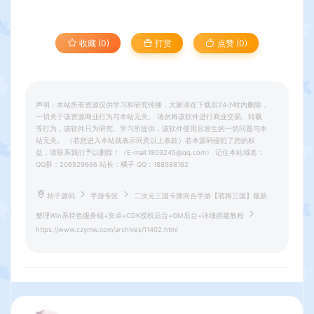
收藏 (0)
打赏
点赞 (
0
)
声明：本站所有资源仅供学习和研究传播，大家请在下载后24小时内删除，
一切关于该资源商业行为与本站无关。 请勿将该软件进行商业交易、转载
等行为，该软件只为研究、学习所提供，该软件使用后发生的一切问题与本
站无关。 （若您进入本站就表示同意以上条款）若本源码侵犯了您的权
益，请联系我们予以删除！（E-mail:1803245@qq.com） 记住本站域名：
QQ群：206529666 站长：橘子 QQ：188588162
桔子源码
手游专区
二次元三国卡牌回合手游【萌将三国】最新
整理Win系特色服务端+安卓+CDK授权后台+GM后台+详细搭建教程
https://www.czymw.com/archives/11402.html